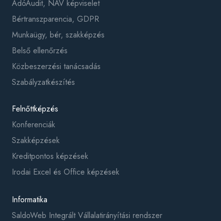
AdóAudit, NAV képviselet
Bértranszparencia, GDPR
Munkaügy, bér, szakképzés
Belső ellenőrzés
Közbeszerzési tanácsadás
Szabályzatkészítés
Felnőttképzés
Konferenciák
Szakképzések
Kreditpontos képzések
Irodai Excel és Office képzések
Informatika
SaldoWeb Integrált Vállalatirányítási rendszer