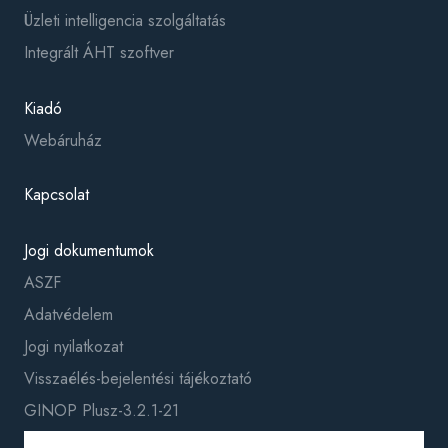
Üzleti intelligencia szolgáltatás
Integrált ÁHT szoftver
Kiadó
Webáruház
Kapcsolat
Jogi dokumentumok
ASZF
Adatvédelem
Jogi nyilatkozat
Visszaélés-bejelentési tájékoztató
GINOP Plusz-3.2.1-21