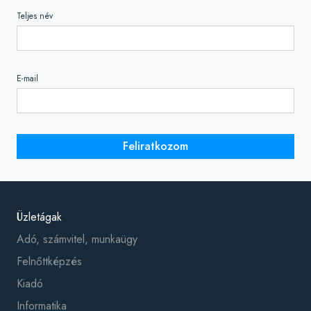
Teljes név
E-mail
Feliratkozom
Üzletágak
Adó, számvitel, munkaügy
Felnőttképzés
Kiadó
Informatika