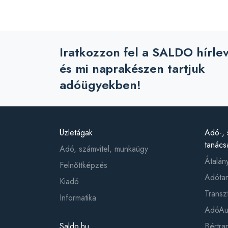
Iratkozzon fel a SALDO hírle
és mi naprakészen tartjuk
adóügyekben!
Üzletágak
Adó-, 
tanács
Adó, számvitel, munkaügy
Átalán
Felnőttképzés
Adótan
Kiadó
Transz
Informatika
AdóAud
Saldo.hu
Bértr