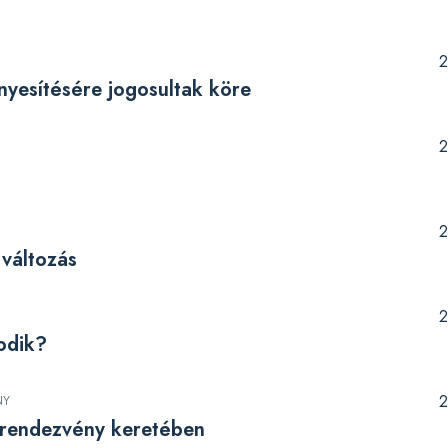
2
yesítésére jogosultak köre
2
2
 változás
2
odik?
2
NY
 rendezvény keretében