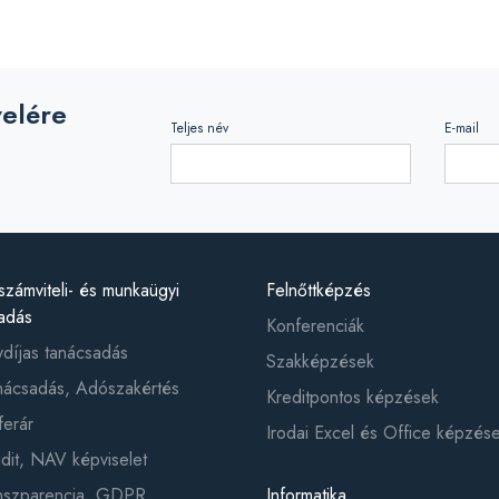
velére
Teljes név
E-mail
számviteli- és munkaügyi
Felnőttképzés
adás
Konferenciák
ydíjas tanácsadás
Szakképzések
ácsadás, Adószakértés
Kreditpontos képzések
ferár
Irodai Excel és Office képzés
it, NAV képviselet
anszparencia, GDPR
Informatika