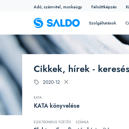
Adó, számvitel, munkaügy
Felnőttképzés
K
Szolgáltatások
Ci
Cikkek, hírek - keresé
2020-12
KATA
KATA könyvelése
ELEKTRONIKUS FIZETÉS
SZÁMLA