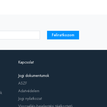
Feliratkozom
Kapcsolat
Jogi dokumentumok
ASZF
Adatvédelem
ek
Jogi nyilatkozat
Visszaélés-bejelentési tájékoztató