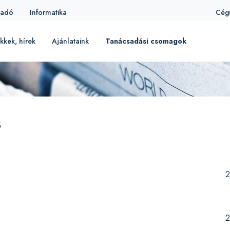
iadó
Informatika
Cég
kkek, hírek
Ajánlataink
Tanácsadási csomagok
s
2
2