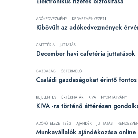
Elektronikus fizetés biztosítása
ADÓKEDVEZMÉNY
KEDVEZMÉNYEZETT
Kibővült az adókedvezmények érvén
CAFETÉRIA
JUTTATÁS
December havi cafetéria juttatások
GAZDASÁG
ŐSTERMELŐ
Családi gazdaságokat érintő fontos
BEJELENTÉS
ÉRTÉKHATÁR
KIVA
NYOMTATVÁNY
KIVA -ra történő áttérésen gondolk
ADÓKÖTELEZETTSÉG
AJÁNDÉK
JUTTATÁS
RENDEZVÉ
Munkavállalók ajándékozása online