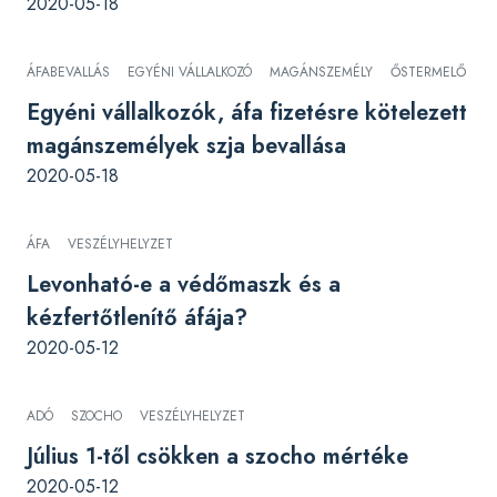
2020-05-18
ÁFABEVALLÁS
EGYÉNI VÁLLALKOZÓ
MAGÁNSZEMÉLY
ŐSTERMELŐ
Egyéni vállalkozók, áfa fizetésre kötelezett
magánszemélyek szja bevallása
2020-05-18
ÁFA
VESZÉLYHELYZET
Levonható-e a védőmaszk és a
kézfertőtlenítő áfája?
2020-05-12
ADÓ
SZOCHO
VESZÉLYHELYZET
Július 1-től csökken a szocho mértéke
2020-05-12