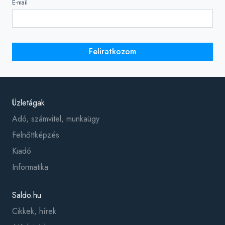
E-mail
Feliratkozom
Üzletágak
Adó, számvitel, munkaügy
Felnőttképzés
Kiadó
Informatika
Saldo.hu
Cikkek, hírek