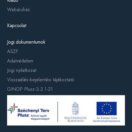
Kiadó
Webáruház
Kapcsolat
Jogi dokumentumok
ASZF
Adatvédelem
Jogi nyilatkozat
Visszaélés-bejelentési tájékoztató
GINOP Plusz-3.2.1-21