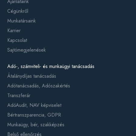
Ajánlataink
Cégünkről
Munkatársaink
Karrier
Kapcsolat
Sajtómegjelenések
Adó-, számviteli- és munkaügyi tanácsadás
Átalánydíjas tanácsadás
Adótanácsadás, Adószakértés
Transzferár
AdóAudit, NAV képviselet
Bértranszparencia, GDPR
Munkaügy, bér, szakképzés
Belső ellenőrzés