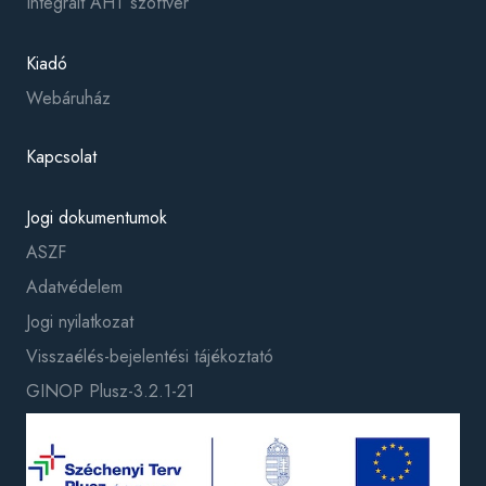
Integrált ÁHT szoftver
Kiadó
Webáruház
Kapcsolat
Jogi dokumentumok
ASZF
Adatvédelem
Jogi nyilatkozat
Visszaélés-bejelentési tájékoztató
GINOP Plusz-3.2.1-21