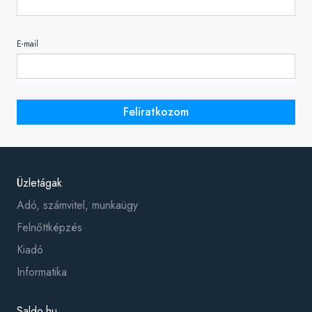
E-mail
Feliratkozom
Üzletágak
Adó, számvitel, munkaügy
Felnőttképzés
Kiadó
Informatika
Saldo.hu