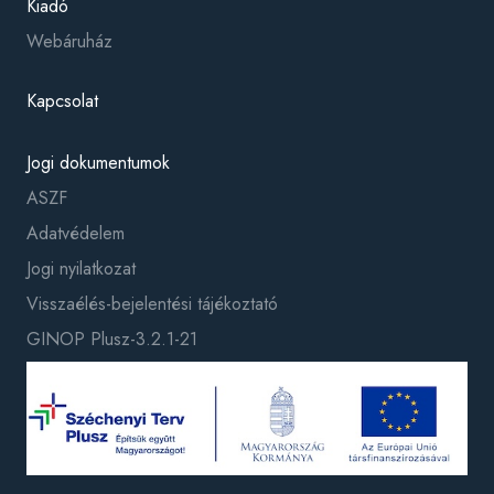
Kiadó
Webáruház
Kapcsolat
Jogi dokumentumok
ASZF
Adatvédelem
Jogi nyilatkozat
Visszaélés-bejelentési tájékoztató
GINOP Plusz-3.2.1-21