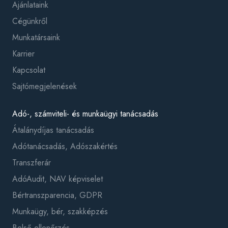
Ajánlataink
Cégünkről
Munkatársaink
Karrier
Kapcsolat
Sajtómegjelenések
Adó-, számviteli- és munkaügyi tanácsadás
Átalánydíjas tanácsadás
Adótanácsadás, Adószakértés
Transzferár
AdóAudit, NAV képviselet
Bértranszparencia, GDPR
Munkaügy, bér, szakképzés
Belső ellenőrzés