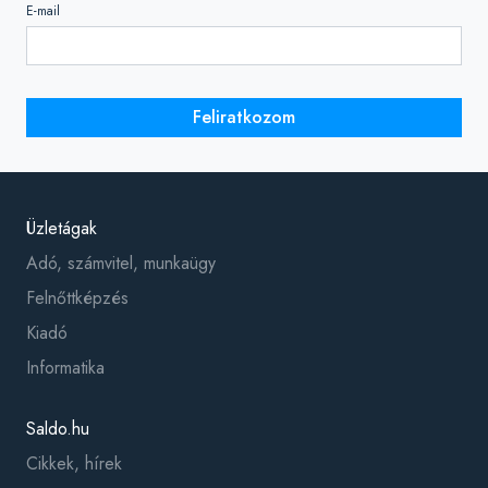
E-mail
Feliratkozom
Üzletágak
Adó, számvitel, munkaügy
Felnőttképzés
Kiadó
Informatika
Saldo.hu
Cikkek, hírek