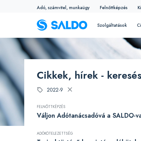
Adó, számvitel, munkaügy
Felnőttképzés
K
Szolgáltatások
Ci
Cikkek, hírek - keresé
2022-9
FELNŐTTKÉPZÉS
Váljon Adótanácsadóvá a SALDO-va
ADÓKÖTELEZETTSÉG