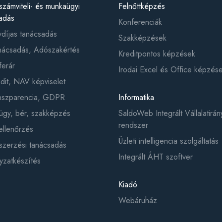
számviteli- és munkaügyi
Felnőttképzés
adás
Konferenciák
ydíjas tanácsadás
Szakképzések
ácsadás, Adószakértés
Kreditpontos képzések
ferár
Irodai Excel és Office képzés
it, NAV képviselet
anszparencia, GDPR
Informatika
gy, bér, szakképzés
SaldoWeb Integrált Vállalatirány
rendszer
ellenőrzés
Üzleti intelligencia szolgáltatás
zerzési tanácsadás
Integrált ÁHT szoftver
yzatkészítés
Kiadó
Webáruház