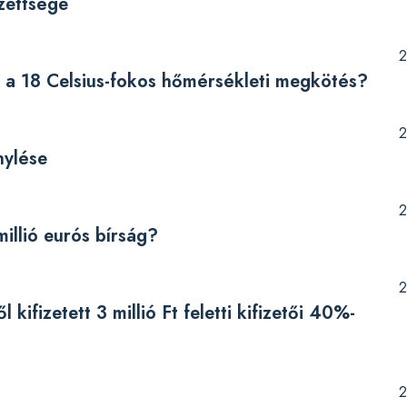
zettsége
2
a 18 Celsius-fokos hőmérsékleti megkötés?
2
nylése
2
illió eurós bírság?
2
ifizetett 3 millió Ft feletti kifizetői 40%-
2