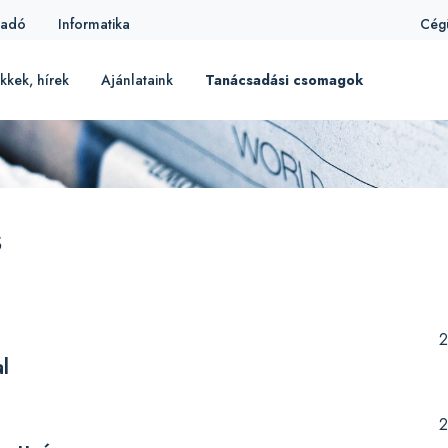
iadó
Informatika
Cég
kkek, hírek
Ajánlataink
Tanácsadási csomagok
s
2
l
2