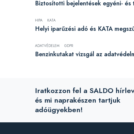
Biztosítotti bejelentések egyéni- és
HIPA
KATA
Helyi iparűzési adó és KATA megsz
ADATVÉDELEM
GDPR
Benzinkutakat vizsgál az adatvédel
Iratkozzon fel a SALDO hírle
és mi naprakészen tartjuk
adóügyekben!