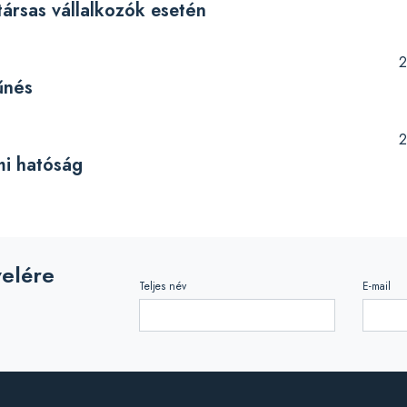
 társas vállalkozók esetén
2
űnés
2
mi hatóság
velére
Teljes név
E-mail