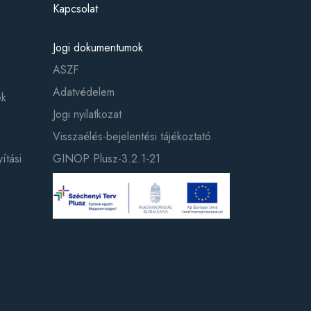
Kapcsolat
Jogi dokumentumok
ASZF
Adatvédelem
ek
Jogi nyilatkozat
Visszaélés-bejelentési tájékoztató
ítási
GINOP Plusz-3.2.1-21