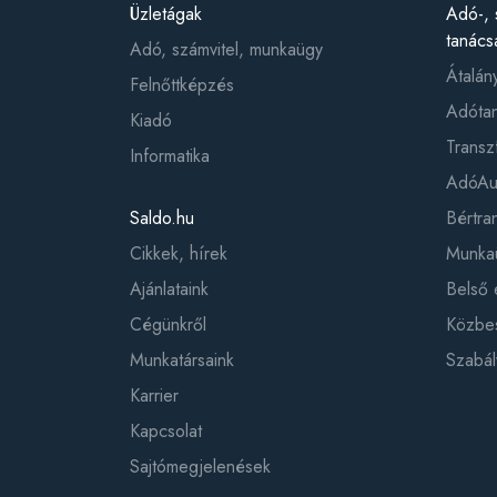
Üzletágak
Adó-, 
tanács
Adó, számvitel, munkaügy
Átalán
Felnőttképzés
Adótan
Kiadó
Transz
Informatika
AdóAud
Saldo.hu
Bértr
Cikkek, hírek
Munkaü
Ajánlataink
Belső 
Cégünkről
Közbes
Munkatársaink
Szabál
Karrier
Kapcsolat
Sajtómegjelenések