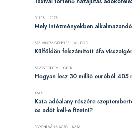
Taxival történő hazajutás adókötele
FŰTÉS
REZSI
Mely intézményekben alkalmazandó 
ÁFA VISSZAIGÉNYLÉS
KÜLFÖLD
Külföldön felszámított áfa visszaigé
ADATVÉDELEM
GDPR
Hogyan lesz 30 millió euróból 405 m
KATA
Kata adóalany részére szeptembertől k
os adót kell-e fizetni?
EGYÉNI VÁLLALKOZÓ
KATA