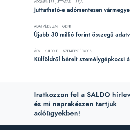
ADÓMENTES JUTTATÁS
SZJA
Juttatható-e adómentesen vármegye
ADATVÉDELEM
GDPR
Újabb 30 millió forint összegű adatv
ÁFA
KÜLFÖLD
SZEMÉLYGÉPKOCSI
Külföldről bérelt személygépkocsi 
Iratkozzon fel a SALDO hírle
és mi naprakészen tartjuk
adóügyekben!