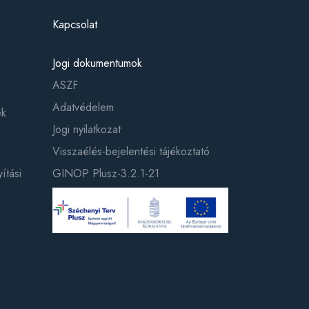
Kapcsolat
Jogi dokumentumok
ASZF
Adatvédelem
ek
Jogi nyilatkozat
Visszaélés-bejelentési tájékoztató
ítási
GINOP Plusz-3.2.1-21