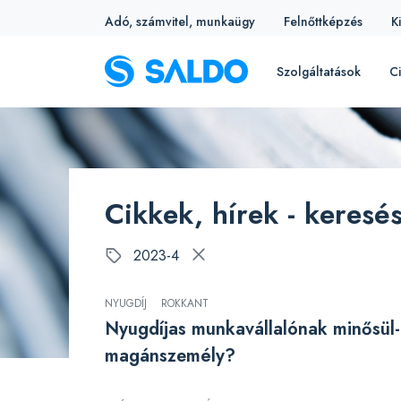
Adó, számvitel, munkaügy
Felnőttképzés
K
Szolgáltatások
Ci
Cikkek, hírek - keresé
2023-4
NYUGDÍJ
ROKKANT
Nyugdíjas munkavállalónak minősül-
magánszemély?