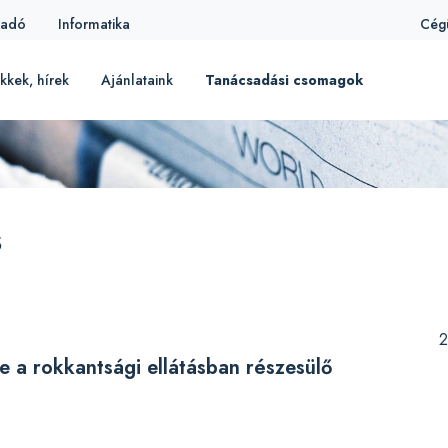
iadó
Informatika
Cég
kkek, hírek
Ajánlataink
Tanácsadási csomagok
s
2
e a rokkantsági ellátásban részesülő