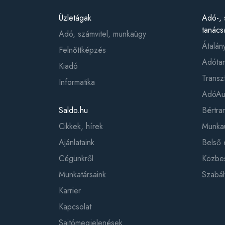
Üzletágak
Adó-, 
tanács
Adó, számvitel, munkaügy
Átalán
Felnőttképzés
Adótan
Kiadó
Transz
Informatika
AdóAud
Saldo.hu
Bértr
Cikkek, hírek
Munkaü
Ajánlataink
Belső 
Cégünkről
Közbes
Munkatársaink
Szabál
Karrier
Kapcsolat
Sajtómegjelenések