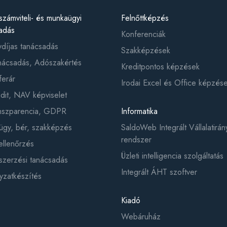
számviteli- és munkaügyi
Felnőttképzés
adás
Konferenciák
ydíjas tanácsadás
Szakképzések
ácsadás, Adószakértés
Kreditpontos képzések
ferár
Irodai Excel és Office képzés
it, NAV képviselet
anszparencia, GDPR
Informatika
gy, bér, szakképzés
SaldoWeb Integrált Vállalatirány
rendszer
ellenőrzés
Üzleti intelligencia szolgáltatás
zerzési tanácsadás
Integrált ÁHT szoftver
yzatkészítés
Kiadó
Webáruház