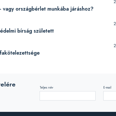
2
- vagy országbérlet munkába járáshoz?
2
édelmi bírság született
2
áfakötelezettsége
velére
Teljes név
E-mail