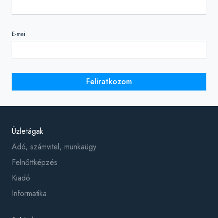
E-mail
Feliratkozom
Üzletágak
Adó, számvitel, munkaügy
Felnőttképzés
Kiadó
Informatika