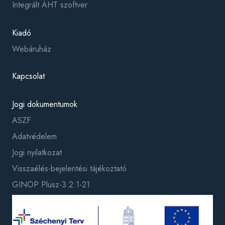
Integrált ÁHT szoftver
Kiadó
Webáruház
Kapcsolat
Jogi dokumentumok
ASZF
Adatvédelem
Jogi nyilatkozat
Visszaélés-bejelentési tájékoztató
GINOP Plusz-3.2.1-21