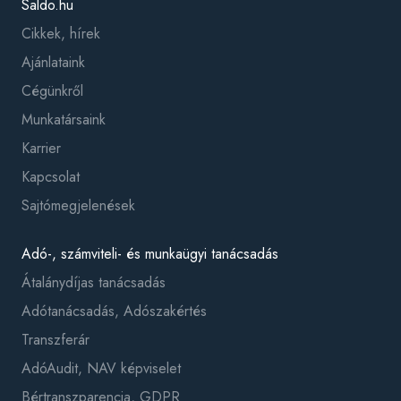
Saldo.hu
Cikkek, hírek
Ajánlataink
Cégünkről
Munkatársaink
Karrier
Kapcsolat
Sajtómegjelenések
Adó-, számviteli- és munkaügyi tanácsadás
Átalánydíjas tanácsadás
Adótanácsadás, Adószakértés
Transzferár
AdóAudit, NAV képviselet
Bértranszparencia, GDPR