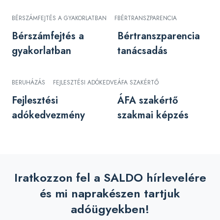
BÉRSZÁMFEJTÉS A GYAKORLATBAN
FELNŐTTKÉPZÉS
BÉRTRANSZPARENCIA
Bérszámfejtés a
Bértranszparencia
gyakorlatban
tanácsadás
BERUHÁZÁS
FEJLESZTÉSI ADÓKEDVEZMÉNY
ÁFA SZAKÉRTŐ
Fejlesztési
ÁFA szakértő
adókedvezmény
szakmai képzés
Iratkozzon fel a SALDO hírlevelére
és mi naprakészen tartjuk
adóügyekben!