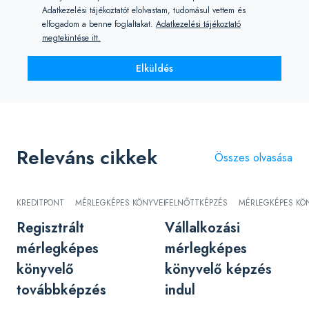
Adatkezelési tájékoztatót elolvastam, tudomásul vettem és
elfogadom a benne foglaltakat.
Adatkezelési tájékoztató
megtekintése itt.
Elküldés
Releváns cikkek
Összes olvasása
KREDITPONT
MÉRLEGKÉPES KÖNYVELŐ KÉPZÉS
FELNŐTTKÉPZÉS
TOVÁBBKÉPZÉSEK
MÉRLEGKÉPES KÖ
Regisztrált
Vállalkozási
mérlegképes
mérlegképes
könyvelő
könyvelő képzés
továbbképzés
indul