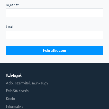
Teljes név
E-mail
Feliratkozom
Üzletágak
Adó, számvitel, munkaügy
Felnőttképzés
Kiadó
Informatika