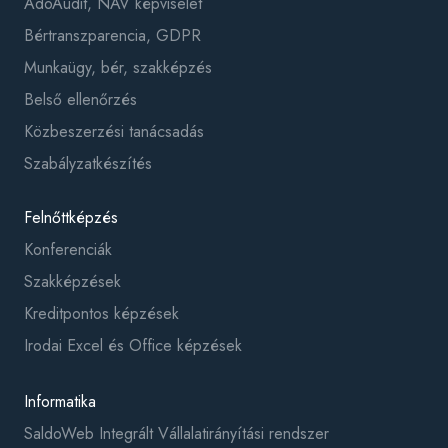
AdóAudit, NAV képviselet
Bértranszparencia, GDPR
Munkaügy, bér, szakképzés
Belső ellenőrzés
Közbeszerzési tanácsadás
Szabályzatkészítés
Felnőttképzés
Konferenciák
Szakképzések
Kreditpontos képzések
Irodai Excel és Office képzések
Informatika
SaldoWeb Integrált Vállalatirányítási rendszer