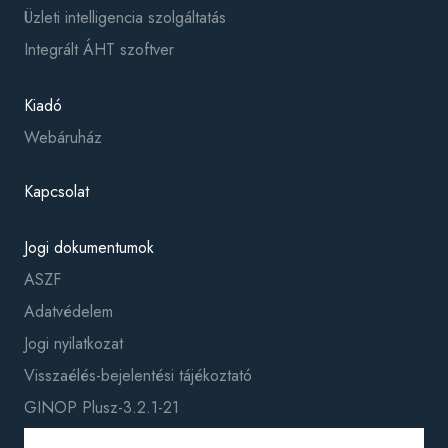
Üzleti intelligencia szolgáltatás
Integrált ÁHT szoftver
Kiadó
Webáruház
Kapcsolat
Jogi dokumentumok
ASZF
Adatvédelem
Jogi nyilatkozat
Visszaélés-bejelentési tájékoztató
GINOP Plusz-3.2.1-21