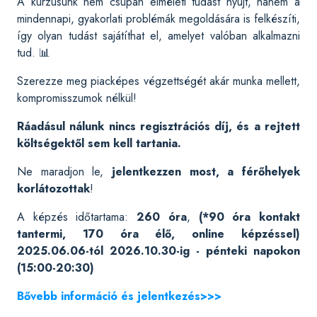
A kurzusunk nem csupán elméleti tudást nyújt, hanem a
mindennapi, gyakorlati problémák megoldására is felkészíti,
így olyan tudást sajátíthat el, amelyet valóban alkalmazni
tud. 📊
Szerezze meg piacképes végzettségét akár munka mellett,
kompromisszumok nélkül!
Ráadásul nálunk nincs regisztrációs díj, és a rejtett
költségektől sem kell tartania.
Ne maradjon le,
jelentkezzen most, a férőhelyek
korlátozottak
!
A képzés időtartama:
260 óra
,
(*90 óra kontakt
tantermi, 170 óra élő, online képzéssel)
2025.06.06-tól 2026.10.30-ig - pénteki napokon
(15:00-20:30)
Bővebb információ és jelentkezés>>>