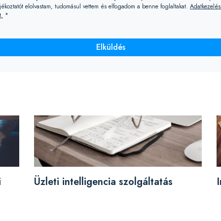
ájékoztatót elolvastam, tudomásul vettem és elfogadom a benne foglaltakat.
Adatkezelési
t.
*
Elküldés
i
Üzleti intelligencia szolgáltatás