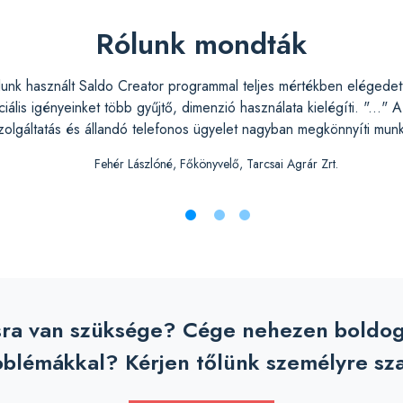
Rólunk mondták
lunk használt Saldo Creator programmal teljes mértékben elégedet
iális igényeinket több gyűjtő, dimenzió használata kielégíti. "..." 
zolgáltatás és állandó telefonos ügyelet nagyban megkönnyíti mun
Fehér Lászlóné, Főkönyvelő, Tarcsai Agrár Zrt.
ra van szüksége? Cége nehezen boldogul
blémákkal? Kérjen tőlünk személyre szab