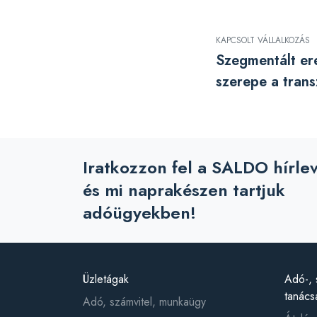
KAPCSOLT VÁLLALKOZÁS
Szegmentált e
szerepe a trans
Iratkozzon fel a SALDO hírle
és mi naprakészen tartjuk
adóügyekben!
Üzletágak
Adó-, 
tanács
Adó, számvitel, munkaügy