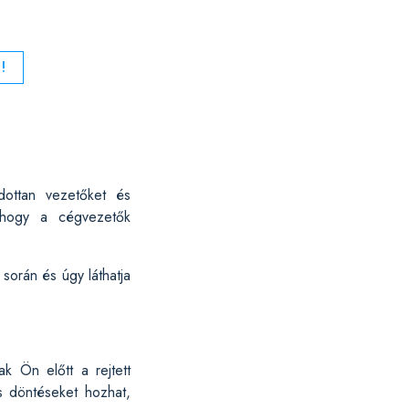
!
ndottan vezetőket és
, hogy a cégvezetők
során és úgy láthatja
k Ön előtt a rejtett
s döntéseket hozhat,