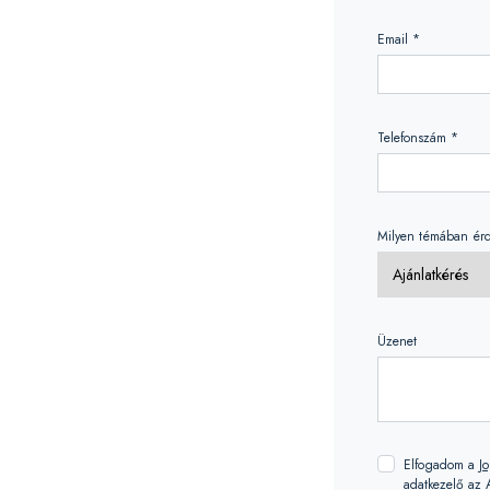
Email *
Telefonszám *
Milyen témában érd
Üzenet
Elfogadom a
Jo
adatkezelő az A