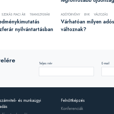
legfontosabb újdonsá
SZOKÁS PIACI ÁR
TRANSZFERÁR
ADÓTÖRVÉNY
BVK
VÁLTOZÁS
redménykimutatás
Várhatóan milyen adó
zferár nyilvántartásban
változnak?
velére
Teljes név
E-mail
számviteli- és munkaügyi
Felnőttképzés
adás
Konferenciák