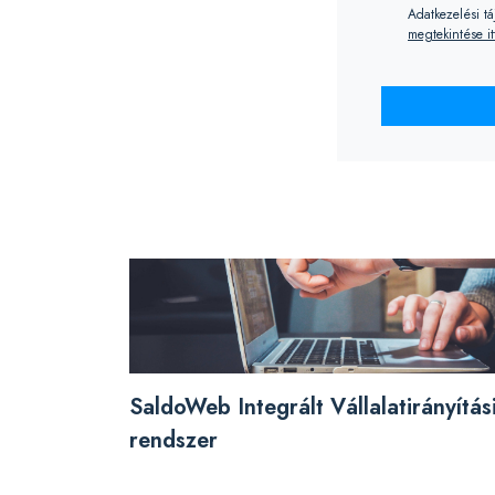
Adatkezelési t
megtekintése it
SaldoWeb Integrált Vállalatirányítás
rendszer