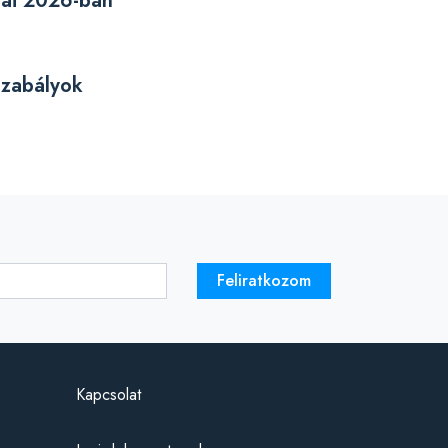
gai 2026-ban
szabályok
Feliratkozom
Kapcsolat