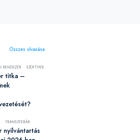
Összes olvasása
SI RENDSZER
SZOFTVER
r titka –
lmek
vezetését?
TRANSZFERÁR
r nyilvántartás