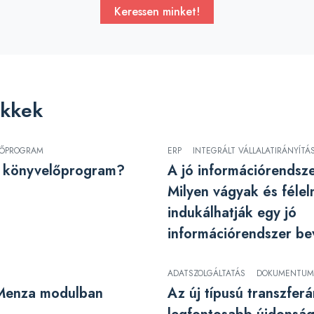
Keressen minket!
ikkek
LŐPROGRAM
ERP
INTEGRÁLT VÁLLALATIRÁNYÍTÁ
jó könyvelőprogram?
A jó információrendsze
Milyen vágyak és féle
indukálhatják egy jó
információrendszer be
ADATSZOLGÁLTATÁS
DOKUMENTUM
 Menza modulban
Az új típusú transzferá