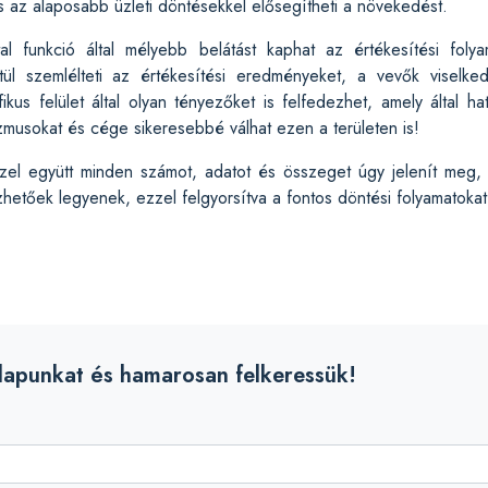
és az alaposabb üzleti döntésekkel elősegítheti a növekedést.
al funkció által mélyebb belátást kaphat az értékesítési foly
tül szemlélteti az értékesítési eredményeket, a vevők viselk
fikus felület által olyan tényezőket is felfedezhet, amely által h
zmusokat és cége sikeresebbé válhat ezen a területen is!
ezzel együtt minden számot, adatot és összeget úgy jelenít meg
etőek legyenek, ezzel felgyorsítva a fontos döntési folyamatokat
rlapunkat és hamarosan felkeressük!