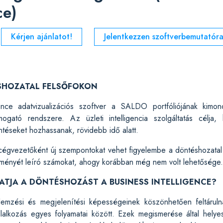
ce)
Kérjen ajánlatot!
Jelentkezzen szoftverbemutatóra
SHOZATAL FELSŐFOKON
ence adatvizualizációs szoftver a SALDO portfóliójának kimo
mogató rendszere. Az üzleti intelligencia szolgáltatás célja
éseket hozhassanak, rövidebb idő alatt.
égvezetőként új szempontokat vehet figyelembe a döntéshozatal 
sítményét leíró számokat, ahogy korábban még nem volt lehetősége.
TJA A DÖNTÉSHOZÁST A BUSINESS INTELLIGENCE?
lemzési és megjelenítési képességeinek köszönhetően feltárulna
lalkozás egyes folyamatai között. Ezek megismerése által helye