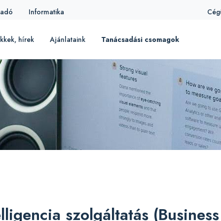
iadó
Informatika
Cég
kkek, hírek
Ajánlataink
Tanácsadási csomagok
elligencia szolgáltatás (Business