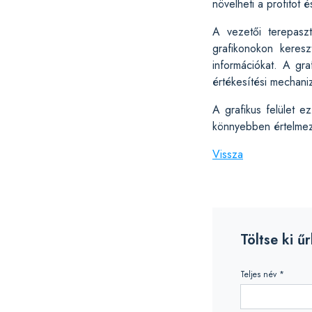
növelheti a profitot 
A vezetői terepaszt
grafikonokon keresz
információkat. A gra
értékesítési mechani
A grafikus felület 
könnyebben értelmezh
Vissza
Töltse ki ű
Teljes név *