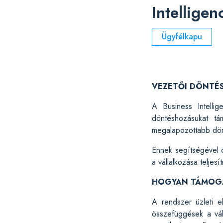
Intelligen
Ügyfélkapu
VEZETŐI DÖNTÉ
A Business Intellig
döntéshozásukat tá
megalapozottabb dönt
Ennek segítségével c
a vállalkozása telje
HOGYAN TÁMOGA
A rendszer üzleti e
összefüggések a vál