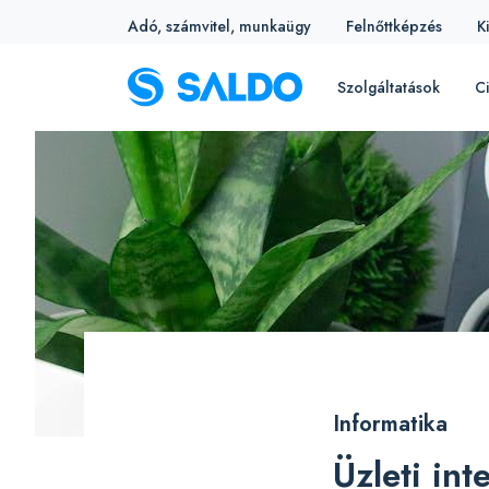
Adó, számvitel, munkaügy
Felnőttképzés
K
Szolgáltatások
Ci
Informatika
Üzleti int