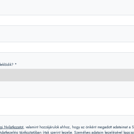
eklődik? *
gi Nyilatkozatot
, valamint hozzájárulok ahhoz, hogy az önként megadott adataimat a 
datkezelési tájékoztatóban írtak szerint kezelje. Személyes adataim kezelésével kapcs