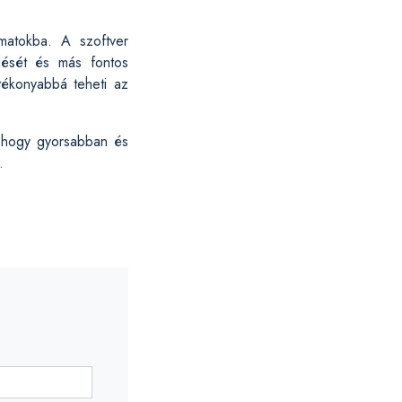
amatokba. A szoftver
edését és más fontos
atékonyabbá teheti az
, hogy gyorsabban és
.