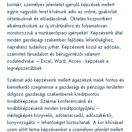
kontakt, személyes jelenlétet igénylő képzések mellett
egyre nagyobb teret kívánunk adni az online, gyakorlati
oktatásoknak és előadásoknak. Oktatási központként
alkalmazkodunk az új struktúrához és folyamatosan
monitorozzuk a munkaerőpiaci igényeket. Képzéseink által
minden gazdasági szakember fejlődési lehetőséghez,
naprakész tudáshoz juthat. Képzéseink közül az adózási,
számviteli társadalom és bérügyintézői valamint
irodatechnikai – Excel, Word, Acces - képzések a
legnépszerűbbek.
Szakmát adó képzéseink mellett ágazatunk másik fontos és
kiemelkedő szegmense a gazdasági és pénzügyi területen
dolgozó gazdasági szakemberek kreditpontos
továbbképzése. Szakmai konferenciáink és
továbbképzéseink minden kreditpontgyűjtési –
mérlegképes könyvelői, adótanácsadó, adószakértői,
könyvvizsgálói – lehetőséget biztosítanak. A kor kihívásait
szem előtt tartva képzéseinket a személyes jelenlét mellett