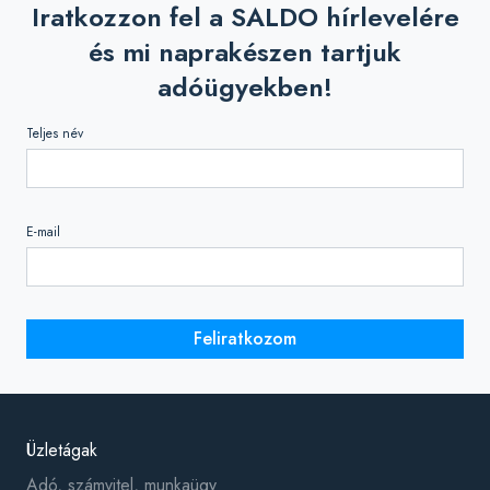
Iratkozzon fel a SALDO hírlevelére
és mi naprakészen tartjuk
adóügyekben!
Teljes név
E-mail
Feliratkozom
Üzletágak
Adó, számvitel, munkaügy