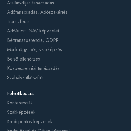
Átalánydíjas tanácsadás
Adótanácsadás, Adószakértés
Transzferár
AdóAudit, NAV képviselet
Bértranszparencia, GDPR
Munkaügy, bér, szakképzés
Belső ellenőrzés
Közbeszerzési tanácsadás
Szabályzatkészítés
Felnőttképzés
Konferenciák
Szakképzések
Kreditpontos képzések
Irodai Excel és Office képzések