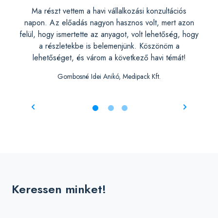
O-nál
Ma részt vettem a havi vállalkozási konzultációs
Hos
keres
napon. Az előadás nagyon hasznos volt, mert azon
hogy 
ssal
felül, hogy ismertette az anyagot, volt lehetőség, hogy
Youn
 el,
a részletekbe is belemenjünk. Köszönöm a
nehé
nkám
lehetőséget, és várom a következő havi témát!
a rés
Gombosné Idei Anikó, Medipack Kft.
tő
Keressen minket!