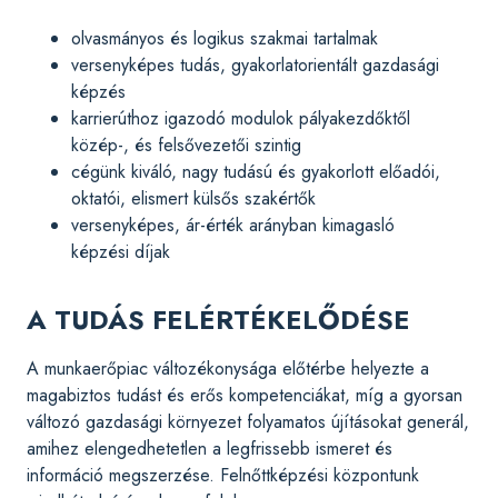
olvasmányos és logikus szakmai tartalmak
versenyképes tudás, gyakorlatorientált gazdasági
képzés
karrierúthoz igazodó modulok pályakezdőktől
közép-, és felsővezetői szintig
cégünk kiváló, nagy tudású és gyakorlott előadói,
oktatói, elismert külsős szakértők
versenyképes, ár-érték arányban kimagasló
képzési díjak
A TUDÁS FELÉRTÉKELŐDÉSE
A munkaerőpiac változékonysága előtérbe helyezte a
magabiztos tudást és erős kompetenciákat, míg a gyorsan
változó gazdasági környezet folyamatos újításokat generál,
amihez elengedhetetlen a legfrissebb ismeret és
információ megszerzése. Felnőttképzési központunk