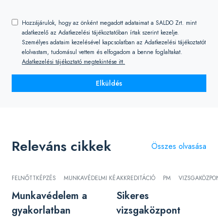
Hozzájárulok, hogy az önként megadott adataimat a SALDO Zrt. mint
adatkezelő az Adatkezelési tájékoztatóban írtak szerint kezelje.
Személyes adataim kezelésével kapcsolatban az Adatkezelési tájékoztatót
elolvastam, tudomásul vettem és elfogadom a benne foglaltakat.
Adatkezelési tájékoztató megtekintése itt.
Elküldés
Releváns cikkek
Összes olvasása
FELNŐTTKÉPZÉS
MUNKAVÉDELMI KÉPVISELŐ
AKKREDITÁCIÓ
PM
VIZSGAKÖZPO
Munkavédelem a
Sikeres
gyakorlatban
vizsgaközpont