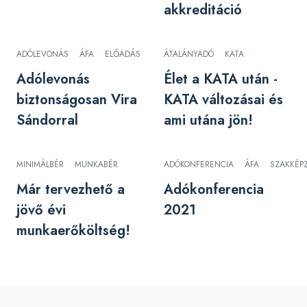
akkreditáció
ADÓLEVONÁS
ÁFA
ELŐADÁS
ÁTALÁNYADÓ
KATA
Adólevonás
Élet a KATA után -
biztonságosan Vira
KATA változásai és
Sándorral
ami utána jön!
MINIMÁLBÉR
MUNKABÉR
ADÓKONFERENCIA
ÁFA
SZAKKÉPZ
Már tervezhető a
Adókonferencia
jövő évi
2021
munkaerőköltség!