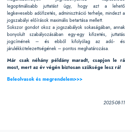
legoptimálisabb juttatást úgy, hogy azt a lehető
legkevesebb adófizetés, adminisztráció terhelje, mindezt a
jogszabályi előírások maximális betartása mellett.
Sokszor gondot okoz a jogszabályok sokaságában, annak
bonyolult szabályozásában egy-egy kifizetés, juttatás
jogcímének – és ebből kifolyólag az adó- és
járulékkötelezettségének – pontos meghatározása.
Már csak néhány példány maradt, csapjon le rá
most, mert az év végén biztosan szüksége lesz rá!
Beleolvasok és megrendelem>>>
2025-08-11