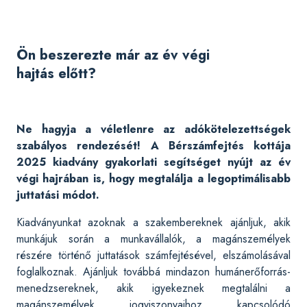
Ön beszerezte már az év végi
hajtás előtt?
Ne hagyja a véletlenre az adókötelezettségek
szabályos rendezését! A Bérszámfejtés kottája
2025 kiadvány gyakorlati segítséget nyújt az év
végi hajrában is, hogy megtalálja a legoptimálisabb
juttatási módot.
Kiadványunkat azoknak a szakembereknek ajánljuk, akik
munkájuk során a munkavállalók, a magánszemélyek
részére történő juttatások számfejtésével, elszámolásával
foglalkoznak. Ajánljuk továbbá mindazon humánerőforrás-
menedzsereknek, akik igyekeznek megtalálni a
magánszemélyek jogviszonyaihoz kapcsolódó