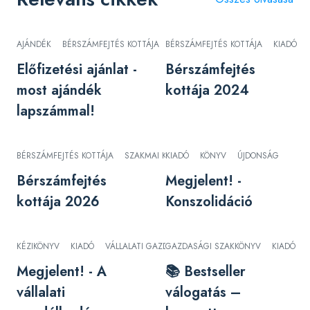
AJÁNDÉK
BÉRSZÁMFEJTÉS KOTTÁJA
BÉRSZÁMFEJTÉS KOTTÁJA
KIADÓ
PERIODIKA
KIADÓ
Előfizetési ajánlat -
Bérszámfejtés
most ajándék
kottája 2024
lapszámmal!
BÉRSZÁMFEJTÉS KOTTÁJA
SZAKMAI KIADVÁNY
KIADÓ
KÖNYV
ÚJDONSÁG
Bérszámfejtés
Megjelent! -
kottája 2026
Konszolidáció
KÉZIKÖNYV
KIADÓ
VÁLLALATI GAZDÁLKODÁS
GAZDASÁGI SZAKKÖNYV
KIADÓ
Megjelent! - A
📚 Bestseller
vállalati
válogatás –