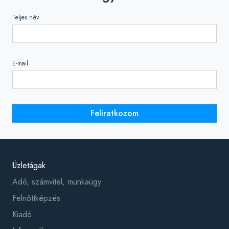
Teljes név
E-mail
Feliratkozom
Üzletágak
Adó, számvitel, munkaügy
Felnőttképzés
Kiadó