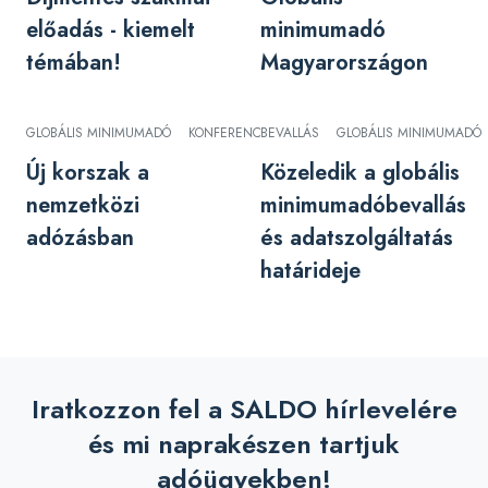
előadás - kiemelt
minimumadó
témában!
Magyarországon
GLOBÁLIS MINIMUMADÓ
KONFERENCIA
BEVALLÁS
TRANSZFERÁR
GLOBÁLIS MINIMUMADÓ
Új korszak a
Közeledik a globális
nemzetközi
minimumadóbevallás
adózásban
és adatszolgáltatás
határideje
Iratkozzon fel a SALDO hírlevelére
és mi naprakészen tartjuk
adóügyekben!