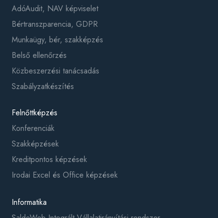
AdóAudit, NAV képviselet
Bértranszparencia, GDPR
Munkaügy, bér, szakképzés
Belső ellenőrzés
Közbeszerzési tanácsadás
Szabályzatkészítés
Felnőttképzés
Konferenciák
Szakképzések
Kreditpontos képzések
Irodai Excel és Office képzések
Informatika
SaldoWeb Integrált Vállalatirányítási rendszer