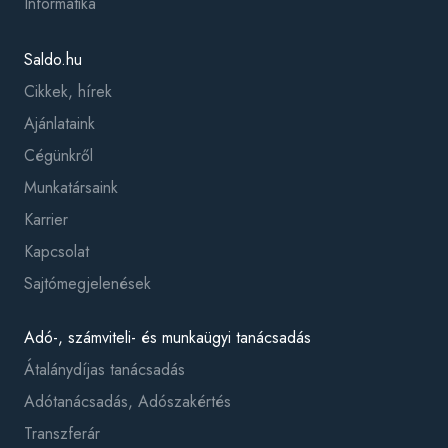
Informatika
Saldo.hu
Cikkek, hírek
Ajánlataink
Cégünkről
Munkatársaink
Karrier
Kapcsolat
Sajtómegjelenések
Adó-, számviteli- és munkaügyi tanácsadás
Átalánydíjas tanácsadás
Adótanácsadás, Adószakértés
Transzferár