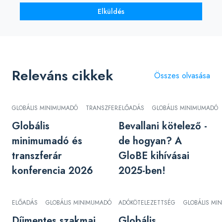
Elküldés
Releváns cikkek
Összes olvasása
GLOBÁLIS MINIMUMADÓ
TRANSZFERÁR
ELŐADÁS
GLOBÁLIS MINIMUMADÓ
Globális
Bevallani kötelező -
minimumadó és
de hogyan? A
transzferár
GloBE kihívásai
konferencia 2026
2025-ben!
ELŐADÁS
GLOBÁLIS MINIMUMADÓ
ADÓKÖTELEZETTSÉG
HALASZTOTT ADÓ
INGYENES
GLOBÁLIS MI
TR
Díjmentes szakmai
Globális