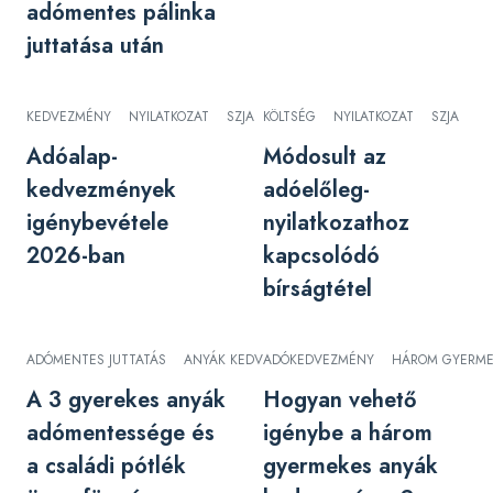
adómentes pálinka
juttatása után
KEDVEZMÉNY
NYILATKOZAT
SZJA
KÖLTSÉG
NYILATKOZAT
SZJA
Adóalap-
Módosult az
kedvezmények
adóelőleg-
igénybevétele
nyilatkozathoz
2026-ban
kapcsolódó
bírságtétel
ADÓMENTES JUTTATÁS
ANYÁK KEDVEZMÉNYE
ADÓKEDVEZMÉNY
SZJA
HÁROM GYERME
A 3 gyerekes anyák
Hogyan vehető
adómentessége és
igénybe a három
a családi pótlék
gyermekes anyák