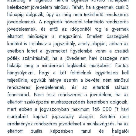
keletkezett jövedelem minősül. Tehát, ha a gyermek csak 3
hónapig dolgozik, úgy az még nem tekinthető rendszeres
jövedelemnek. A negyedik hónaptól tekinthető rendszeres
jövedelemnek, és ettől az időponttól fog a gyermek
eltartotti minősége is megszűnni. Emellett összegbeli
korlátot is tartalmaz a jogszabály, amely alapján, abban az
esetben lehet a gyermeket figyelembe venni a családi
pótlék számításánál, ha a jövedelem havi összege nem
haladja meg a mindenkori legkisebb munkabért. Fontos
hangsúlyozni, hogy a két feltételnek együttesen kell
teljesülnie, egyikük hiánya esetén a bevétel nem minősül
rendszeres jövedelemnek, és az eltartotti státusz
fennmarad. Nem lesz rendszeres a jövedelem, ha az
eltartott szakképzési munkaszerződés keretében dolgozik,
mert ebben a jogviszonyban maximum 168 000 Ft havi
munkabért kaphat jogszabály alapján. Szintén nem
eredményez rendszeres jövedelmet a munkavégzés, ha az
eltartott duális képzésben tanul és hallgatói