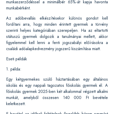
munkaszerződéssel a minimálbér 65%-át kapja havonta
munkabérként.
Az adóbevallás elkészítésekor különös gondot kell
fordítani arra, hogy minden érintett gyermek a törvény
szerinti helyes kategóriában szerepeljen. Ha az eltartotti
státuszú gyermek dolgozik a tanulmányai mellett, akkor
figyelemmel kell lenni a fenti jogszabályi előírásokra a
családi adóalapkedvezmény jogszerű kiszámítása miatt.
Eseti példák
1. példa:
Egy kétgyermekes szülő háztartásában egy általános
iskolás és egy nappali tagozatos főiskolás gyermek él. A
főiskolás gyermek 2025-ben két alkalommal végzett alkalmi
munkát, amelyből összesen 140 000 Ft bevétele
keletkezett.
E bevétel az időbeli feltételnek (legalább három egymást