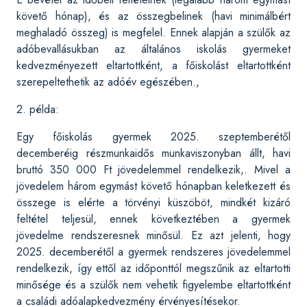
követő hónap), és az összegbelinek (havi minimálbért
meghaladó összeg) is megfelel. Ennek alapján a szülők az
adóbevallásukban az általános iskolás gyermeket
kedvezményezett eltartottként, a főiskolást eltartottként
szerepeltethetik az adóév egészében.,
2. példa:
Egy főiskolás gyermek 2025. szeptemberétől
decemberéig részmunkaidős munkaviszonyban állt, havi
bruttó 350 000 Ft jövedelemmel rendelkezik,. Mivel a
jövedelem három egymást követő hónapban keletkezett és
összege is elérte a törvényi küszöböt, mindkét kizáró
feltétel teljesül, ennek következtében a gyermek
jövedelme rendszeresnek minősül. Ez azt jelenti, hogy
2025. decemberétől a gyermek rendszeres jövedelemmel
rendelkezik, így ettől az időponttól megszűnik az eltartotti
minősége és a szülők nem vehetik figyelembe eltartottként
a családi adóalapkedvezmény érvényesítésekor.