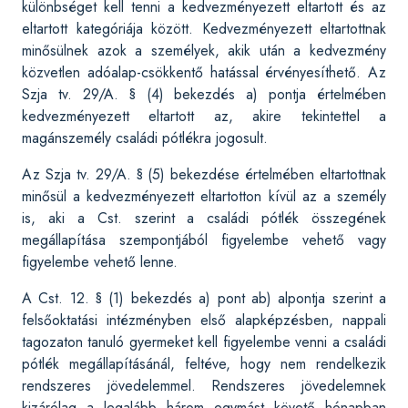
különbséget kell tenni a kedvezményezett eltartott és az
eltartott kategóriája között. Kedvezményezett eltartottnak
minősülnek azok a személyek, akik után a kedvezmény
közvetlen adóalap-csökkentő hatással érvényesíthető. Az
Szja tv. 29/A. § (4) bekezdés a) pontja értelmében
kedvezményezett eltartott az, akire tekintettel a
magánszemély családi pótlékra jogosult.
Az Szja tv. 29/A. § (5) bekezdése értelmében eltartottnak
minősül a kedvezményezett eltartotton kívül az a személy
is, aki a Cst. szerint a családi pótlék összegének
megállapítása szempontjából figyelembe vehető vagy
figyelembe vehető lenne.
A Cst. 12. § (1) bekezdés a) pont ab) alpontja szerint a
felsőoktatási intézményben első alapképzésben, nappali
tagozaton tanuló gyermeket kell figyelembe venni a családi
pótlék megállapításánál, feltéve, hogy nem rendelkezik
rendszeres jövedelemmel. Rendszeres jövedelemnek
kizárólag a legalább három egymást követő hónapban