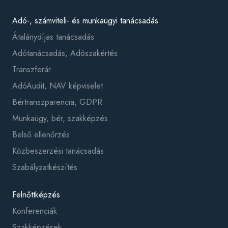
Adó-, számviteli- és munkaügyi tanácsadás
Átalánydíjas tanácsadás
Adótanácsadás, Adószakértés
Transzferár
AdóAudit, NAV képviselet
Bértranszparencia, GDPR
Munkaügy, bér, szakképzés
Belső ellenőrzés
Közbeszerzési tanácsadás
Szabályzatkészítés
Felnőttképzés
Konferenciák
Szakképzések