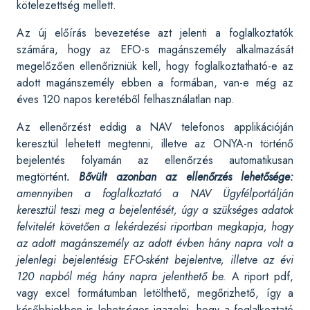
kötelezettség mellett.
Az új előírás bevezetése azt jelenti a foglalkoztatók
számára, hogy az EFO-s magánszemély alkalmazását
megelőzően ellenőrizniük kell, hogy foglalkoztatható-e az
adott magánszemély ebben a formában, van-e még az
éves 120 napos keretéből felhasználatlan nap.
Az ellenőrzést eddig a NAV telefonos applikációján
keresztül lehetett megtenni, illetve az ONYA-n történő
bejelentés folyamán az ellenőrzés automatikusan
megtörtént
. Bővült azonban az ellenőrzés lehetősége:
amennyiben a foglalkoztató a NAV Ügyfélportálján
keresztül teszi meg a bejelentését, úgy a szükséges adatok
felvitelét követően a lekérdezési riportban megkapja, hogy
az adott magánszemély az adott évben hány napra volt a
jelenlegi bejelentésig EFO-sként bejelentve, illetve az évi
120 napból még hány napra jelenthető be.
A riport pdf,
vagy excel formátumban letölthető, megőrizhető, így a
későbbiekben is lehetséges igazolni, hogy a foglalkoztató