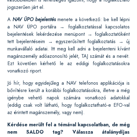
jogszerűen járt el.
A
NAV ÜPO bejelentés
menete a következő: be kell lépni
a NAV ÜPO portálra → foglalkoztatással kapcsolatos
bejelentések lekérdezése menüpont → foglalkoztatóként
tett bejelentéseim → egyszerűsített foglalkoztatás → új
munkavállaló adatai. Itt meg kell adni a bejelenteni kívánt
magánszemély adóazonosító jelét, TAJ számát és a nevét.
Ezt követően kérhető le az eddigi foglalkoztatásokra
vonatkozó riport.
Jó hír, hogy egyidejűleg a NAV telefonos applikációja is
bővítésre került a korábbi foglalkoztatásokra, illetve a még
igénybe vehető napok számára vonatkozó adatokkal
(eddig csak volt látható, hogy foglalkoztatható-e EFO-val
az érintett magánszemély, vagy nem).
Kérdése merült fel a témával kapcsolatban, de még
nem SALDO tag? Válassza átalánydíjas