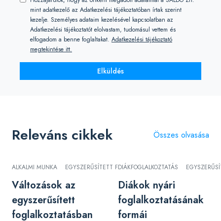
Hozzájárulok, hogy az önként megadott adataimat a SALDO Zrt.
mint adatkezelő az Adatkezelési tájékoztatóban írtak szerint
kezelje. Személyes adataim kezelésével kapcsolatban az
Adatkezelési tájékoztatót elolvastam, tudomásul vettem és
elfogadom a benne foglaltakat.
Adatkezelési tájékoztató
megtekintése itt.
Elküldés
Releváns cikkek
Összes olvasása
ALKALMI MUNKA
EGYSZERŰSÍTETT FOGLALKOZTATÁS
DIÁKFOGLALKOZTATÁS
EGYSZERŰSÍ
Változások az
Diákok nyári
egyszerűsített
foglalkoztatásának
foglalkoztatásban
formái