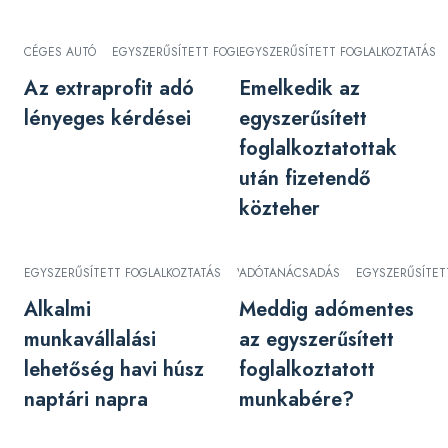
CÉGES AUTÓ
EGYSZERŰSÍTETT FOGLALKOZTATÁS
EGYSZERŰSÍTETT FOGLALKOZTATÁS
KISKERESKEDELMI AD
Az extraprofit adó
Emelkedik az
lényeges kérdései
egyszerűsített
foglalkoztatottak
után fizetendő
közteher
EGYSZERŰSÍTETT FOGLALKOZTATÁS
VESZÉLYHELYZET
ADÓTANÁCSADÁS
EGYSZERŰSÍTET
Alkalmi
Meddig adómentes
munkavállalási
az egyszerűsített
lehetőség havi húsz
foglalkoztatott
naptári napra
munkabére?