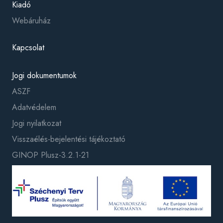
Kiadó
Webáruház
Kapcsolat
Jogi dokumentumok
ASZF
Adatvédelem
Jogi nyilatkozat
Visszaélés-bejelentési tájékoztató
GINOP Plusz-3.2.1-21