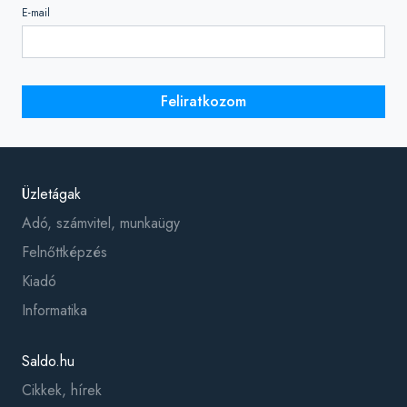
E-mail
Feliratkozom
Üzletágak
Adó, számvitel, munkaügy
Felnőttképzés
Kiadó
Informatika
Saldo.hu
Cikkek, hírek