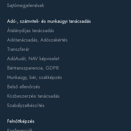
Sajtómegjelenések
Adó-, számviteli- és munkaügyi tanácsadás
Átalánydíjas tanácsadás
Adótanácsadás, Adószakértés
Transzferár
AdóAudit, NAV képviselet
Bértranszparencia, GDPR
Munkaügy, bér, szakképzés
Belső ellenőrzés
Közbeszerzési tanácsadás
Szabályzatkészítés
Felnőttképzés
Konferenciák