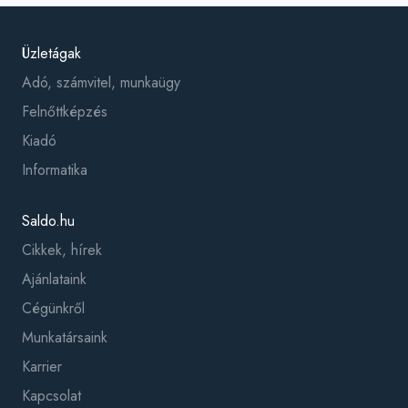
Üzletágak
Adó, számvitel, munkaügy
Felnőttképzés
Kiadó
Informatika
Saldo.hu
Cikkek, hírek
Ajánlataink
Cégünkről
Munkatársaink
Karrier
Kapcsolat