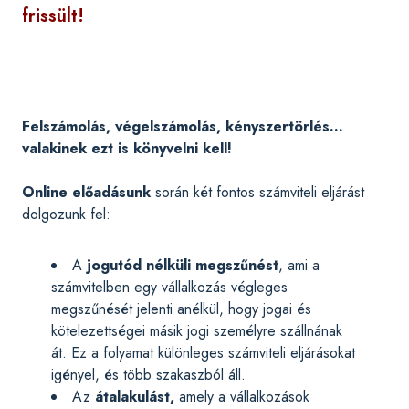
frissült!
Felszámolás, végelszámolás, kényszertörlés...
valakinek ezt is könyvelni kell!
Online előadásunk
során két fontos számviteli eljárást
dolgozunk fel:
A
jogutód nélküli megszűnést
, ami a
számvitelben egy vállalkozás végleges
megszűnését jelenti anélkül, hogy jogai és
kötelezettségei másik jogi személyre szállnának
át. Ez a folyamat különleges számviteli eljárásokat
igényel, és több szakaszból áll.
Az
átalakulást,
amely a vállalkozások