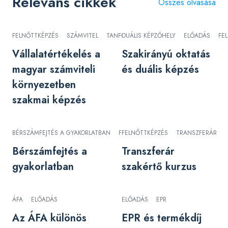
Releváns cikkek
Összes olvasása
FELNŐTTKÉPZÉS
SZÁMVITEL
TANFOLYAM
DUÁLIS KÉPZŐHELY
VÁLLALATÉRTÉKELÉS
ELŐADÁS
FE
Vállalatértékelés a
Szakirányú oktatás
magyar számviteli
és duális képzés
környezetben
szakmai képzés
BÉRSZÁMFEJTÉS A GYAKORLATBAN
FELNŐTTKÉPZÉS
FELNŐTTKÉPZÉS
TRANSZFERÁR
Bérszámfejtés a
Transzferár
gyakorlatban
szakértő kurzus
ÁFA
ELŐADÁS
ELŐADÁS
EPR
Az ÁFA különös
EPR és termékdíj