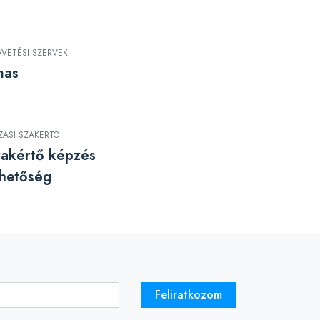
GVETÉSI SZERVEK
mas
ZASI SZAKERTO
zakértő képzés
hetőség
Feliratkozom