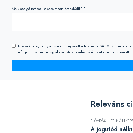
*
Mely szolgáltatással kapcsolatban érdeklődik?
Hozzájárulok, hogy az önként megadott adataimat a SALDO Zrt. mint adatkez
elfogadom a benne foglaltakat.
Adatkezelési tájékoztató megtekintése itt.
Releváns c
ELŐADÁS
FELNŐTTKÉP
A jogutód nélk