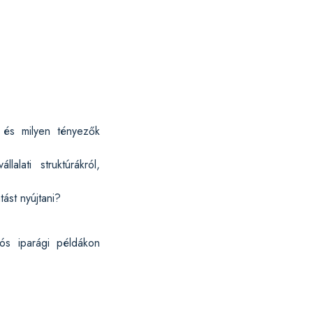
, és milyen tényezők
alati struktúrákról,
ást nyújtani?
ós iparági példákon