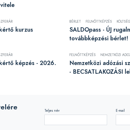
vitele
SZFERÁR
BÉRLET
FELNŐTTKÉPZÉS
KÖLTSÉ
kértő kurzus
SALDOpass - ÚJ rugal
továbbképzési bérlet!
SZFERÁR
FELNŐTTKÉPZÉS
NEMZETKÖZI ADO
akértő képzés - 2026.
Nemzetközi adózási s
- BECSATLAKOZÁSI le
velére
Teljes név
E-mail