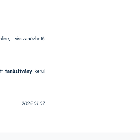
line, visszanézhető
ott
tanúsítvány
kerül
2025-01-07