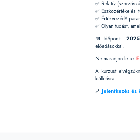
✅ Relatív (szorzószá
✅ Eszközértékelési t
✅ Értékvezérlő param
✅ Olyan tudást, amel
📅Időpont:
2025
előadásokkal.
Ne maradjon le az
E
A kurzust elvégző
kiállításra.
🔗
Jelentkezés és