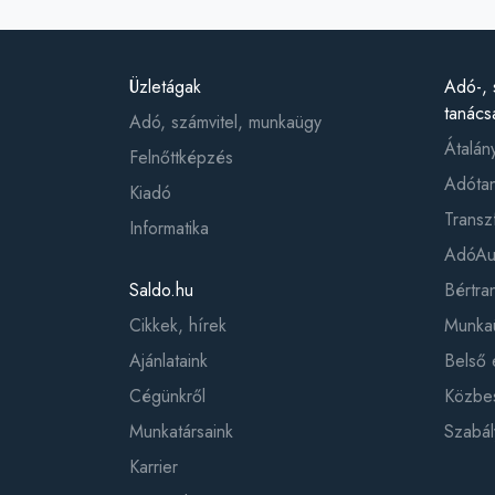
Üzletágak
Adó-, 
tanács
Adó, számvitel, munkaügy
Átalán
Felnőttképzés
Adótan
Kiadó
Transz
Informatika
AdóAud
Saldo.hu
Bértr
Cikkek, hírek
Munkaü
Ajánlataink
Belső 
Cégünkről
Közbes
Munkatársaink
Szabál
Karrier