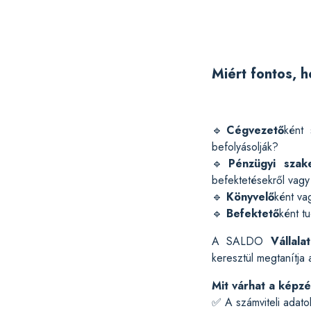
Miért fontos, h
🔹
Cégvezető
ként 
befolyásolják?
🔹
Pénzügyi szak
befektetésekről vagy 
🔹
Könyvelő
ként v
🔹
Befektető
ként t
A SALDO
Vállal
keresztül megtanítja 
Mit várhat a képzé
✅ A számviteli adato