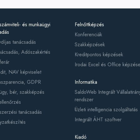
számviteli- és munkaügyi
Felnőttképzés
adás
Konferenciák
ydíjas tanácsadás
Szakképzések
ácsadás, Adószakértés
Kreditpontos képzések
ferár
Irodai Excel és Office képzés
it, NAV képviselet
anszparencia, GDPR
Informatika
gy, bér, szakképzés
SaldoWeb Integrált Vállalatirány
rendszer
ellenőrzés
Üzleti intelligencia szolgáltatás
zerzési tanácsadás
Integrált ÁHT szoftver
yzatkészítés
Kiadó