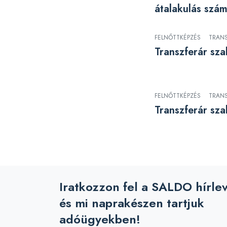
átalakulás szám
FELNŐTTKÉPZÉS
TRAN
Transzferár sza
FELNŐTTKÉPZÉS
TRAN
Transzferár sz
Iratkozzon fel a SALDO hírle
és mi naprakészen tartjuk
adóügyekben!