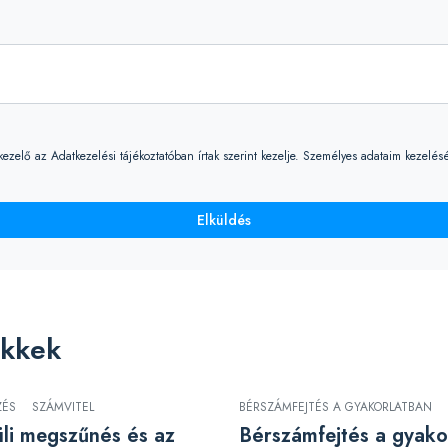
elő az Adatkezelési tájékoztatóban írtak szerint kezelje. Személyes adataim kezelésé
Elküldés
ikkek
ZÉS
SZÁMVITEL
BÉRSZÁMFEJTÉS A GYAKORLATBAN
üli megszűnés és az
Bérszámfejtés a gyako