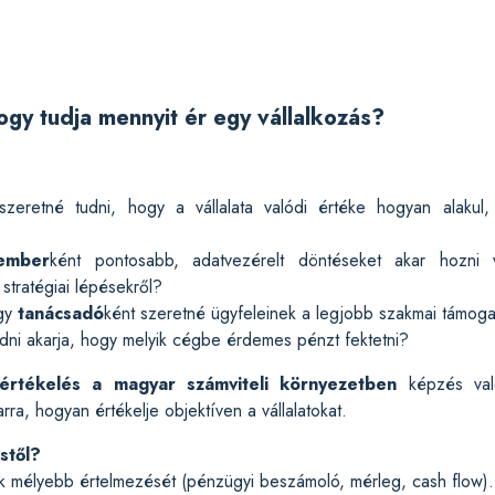
ogy tudja mennyit ér egy vállalkozás?
szeretné tudni, hogy a vállalata valódi értéke hogyan alakul
ember
ként pontosabb, adatvezérelt döntéseket akar hozni váll
stratégiai lépésekről?
agy
tanácsadó
ként szeretné ügyfeleinek a legjobb szakmai támogat
udni akarja, hogy melyik cégbe érdemes pénzt fektetni?
atértékelés a magyar számviteli környezetben
képzés val
arra, hogyan értékelje objektíven a vállalatokat.
stől?
k mélyebb értelmezését (pénzügyi beszámoló, mérleg, cash flow).