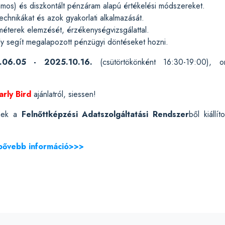
mos) és diszkontált pénzáram alapú értékelési módszereket.
echnikákat és azok gyakorlati alkalmazását.
éterek elemzését, érzékenységvizsgálattal.
y segít megalapozott pénzügyi döntéseket hozni.
.06.05 - 2025.10.16.
(csütörtökönként 16:30-19:00), on
arly Bird
ajánlatról, siessen!
knek a
Felnőttképzési Adatszolgáltatási Rendszer
ből kiállít
 bővebb információ>>>