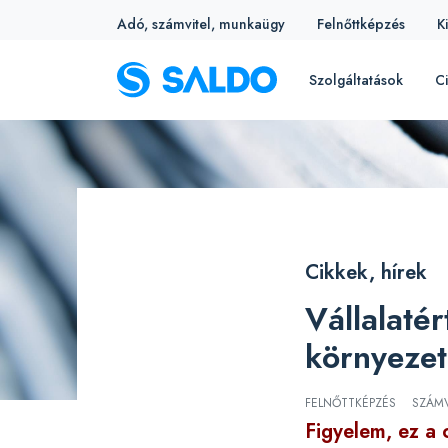
Adó, számvitel, munkaügy
Felnőttképzés
K
Szolgáltatások
Ci
Cikkek, hírek
Vállalaté
környeze
FELNŐTTKÉPZÉS
SZÁMV
Figyelem, ez a 