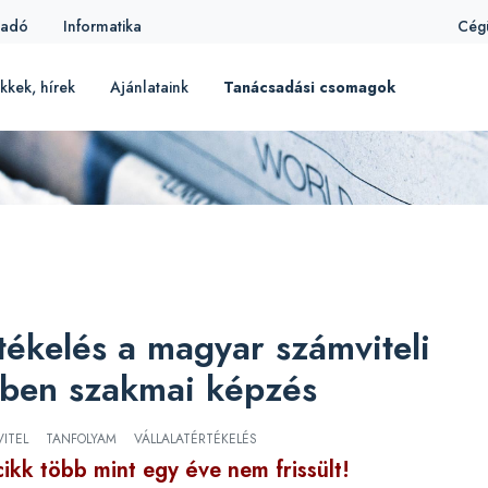
iadó
Informatika
Cég
kkek, hírek
Ajánlataink
Tanácsadási csomagok
rtékelés a magyar számviteli
tben szakmai képzés
ITEL
TANFOLYAM
VÁLLALATÉRTÉKELÉS
cikk több mint egy éve nem frissült!