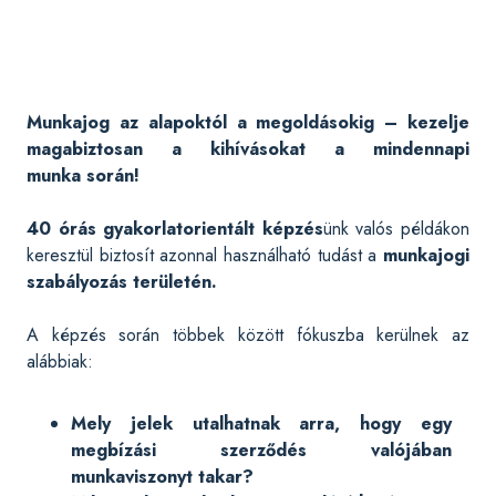
Munkajog az alapoktól a megoldásokig – kezelje
magabiztosan a kihívásokat a mindennapi
munka során!
40 órás gyakorlatorientált képzés
ünk valós példákon
keresztül biztosít azonnal használható tudást a
munkajogi
szabályozás területén.
A képzés során többek között fókuszba kerülnek az
alábbiak:
Mely jelek utalhatnak arra, hogy egy
megbízási szerződés valójában
munkaviszonyt takar?