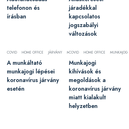
telefonon és
járadékkal
írásban
kapcsolatos
jogszabályi
változások
COVID
HOME OFFICE
JÁRVÁNY
MUNKAJOG
COVID
HOME OFFICE
SZABADSÁG
MUNKAJOG
VESZÉLY
A munkáltató
Munkajogi
munkajogi lépései
kihívások és
koronavírus járvány
megoldások a
esetén
koronavírus járvány
miatt kialakult
helyzetben