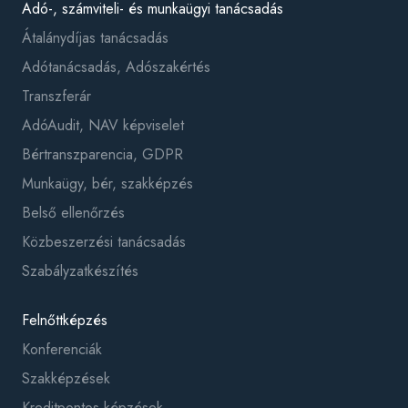
Adó-, számviteli- és munkaügyi tanácsadás
Átalánydíjas tanácsadás
Adótanácsadás, Adószakértés
Transzferár
AdóAudit, NAV képviselet
Bértranszparencia, GDPR
Munkaügy, bér, szakképzés
Belső ellenőrzés
Közbeszerzési tanácsadás
Szabályzatkészítés
Felnőttképzés
Konferenciák
Szakképzések
Kreditpontos képzések