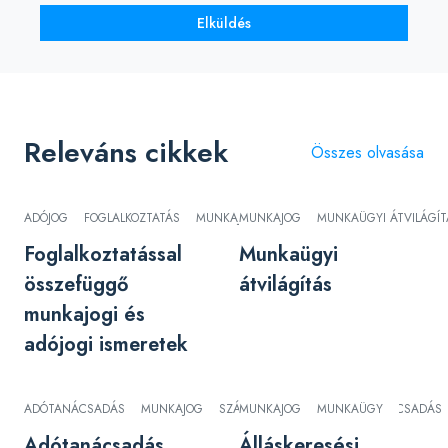
Elküldés
Releváns cikkek
Összes olvasása
ADÓJOG
FOGLALKOZTATÁS
MUNKAJOG
MUNKAJOG
MUNKAÜGYI ÁTVILÁGÍT
Foglalkoztatással
Munkaügyi
összefüggő
átvilágítás
munkajogi és
adójogi ismeretek
ADÓTANÁCSADÁS
MUNKAJOG
SZÁMVITEL
MUNKAJOG
TELEFONOS TANÁCSADÁS
MUNKAÜGY
Adótanácsadás
Álláskeresési