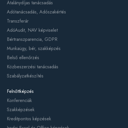
Átalánydíjas tanácsadás
Adótanácsadás, Adószakértés
Transzferár
AdóAudit, NAV képviselet
Bértranszparencia, GDPR
Munkaügy, bér, szakképzés
Belső ellenőrzés
Közbeszerzési tanácsadás
Szabályzatkészítés
Felnőttképzés
Konferenciák
Szakképzések
Kreditpontos képzések
Irodai Excel és Office képzések