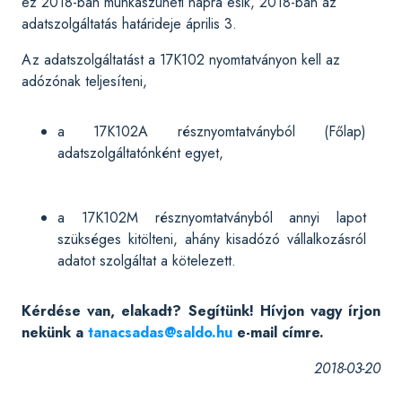
ez 2018-ban munkaszüneti napra esik, 2018-ban az
adatszolgáltatás határideje április 3.
Az adatszolgáltatást a 17K102 nyomtatványon kell az
adózónak teljesíteni,
a 17K102A résznyomtatványból (Főlap)
adatszolgáltatónként egyet,
a 17K102M résznyomtatványból annyi lapot
szükséges kitölteni, ahány kisadózó vállalkozásról
adatot szolgáltat a kötelezett.
Kérdése van, elakadt? Segítünk! Hívjon vagy írjon
nekünk a
tanacsadas@saldo.hu
e-mail címre.
2018-03-20