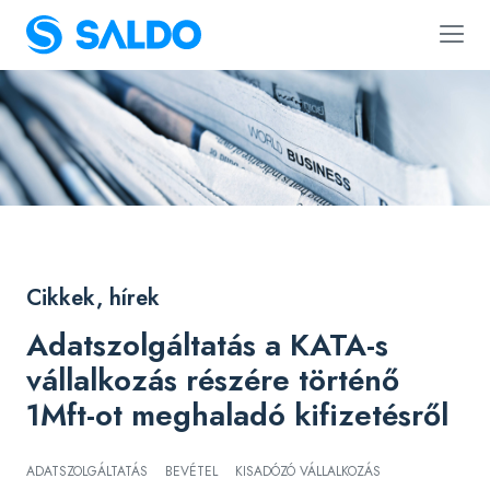
Cikkek, hírek
Adatszolgáltatás a KATA-s
vállalkozás részére történő
1Mft-ot meghaladó kifizetésről
ADATSZOLGÁLTATÁS
BEVÉTEL
KISADÓZÓ VÁLLALKOZÁS