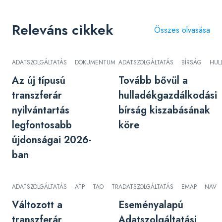
Releváns cikkek
Összes olvasása
ADATSZOLGÁLTATÁS
DOKUMENTUM
ADATSZOLGÁLTATÁS
TRANSZFERÁR
BÍRSÁG
HUL
Az új típusú
Tovább bővül a
transzferár
hulladékgazdálkodási
nyilvántartás
bírság kiszabásának
legfontosabb
köre
újdonságai 2026-
ban
ADATSZOLGÁLTATÁS
ATP
TAO
TRANSZFERÁR
ADATSZOLGÁLTATÁS
EMAP
NAV
Változott a
Eseményalapú
transzferár
Adatszolgáltatási