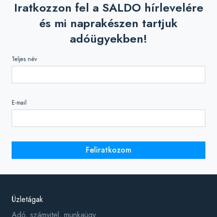
Iratkozzon fel a SALDO hírlevelére
és mi naprakészen tartjuk
adóügyekben!
Teljes név
E-mail
Feliratkozom
Üzletágak
Adó, számvitel, munkaügy