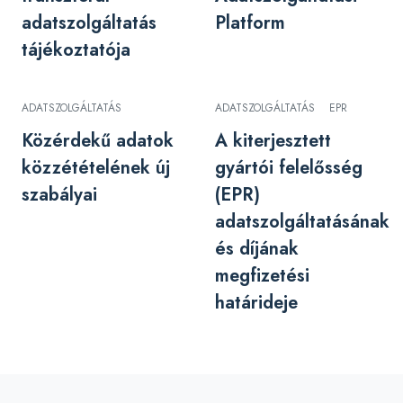
adatszolgáltatás
Platform
tájékoztatója
ADATSZOLGÁLTATÁS
ADATSZOLGÁLTATÁS
EPR
Közérdekű adatok
A kiterjesztett
közzétételének új
gyártói felelősség
szabályai
(EPR)
adatszolgáltatásának
és díjának
megfizetési
határideje