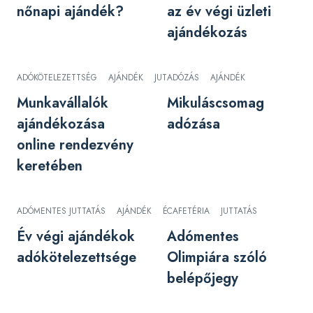
nőnapi ajándék?
az év végi üzleti
ajándékozás
ADÓKÖTELEZETTSÉG
AJÁNDÉK
JUTTATÁS
ADÓZÁS
RENDEZVÉNY
AJÁNDÉK
Munkavállalók
Mikuláscsomag
ajándékozása
adózása
online rendezvény
keretében
ADÓMENTES JUTTATÁS
AJÁNDÉK
ÉV VÉGI JUTTATÁS
CAFETÉRIA
JUTTATÁS
Év végi ajándékok
Adómentes
adókötelezettsége
Olimpiára szóló
belépőjegy