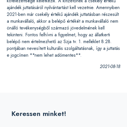
kötelezettsége keletkezik. A kifizetőnek a csekély értékű
ajándék juttatásáról nyilvántartást kell vezetnie. Amennyiben
2021-ben már csekély értékű ajándék juttatásban részesült
a munkavállaló, akkor a belépő értékét a munkavállaló nem
önálló tevékenységből származó jövedelmének kell
tekinteni. Fontos felhívni a figyelmet, hogy az állatkerti
belépő nem értelmezhető az Szja tv. 1. melléklet 8.28.
pontjában nevesített kulturális szolgáltatásnak, így a juttatás
e jogcímen **nem lehet adómentes**.
2021-08-18
Keressen minket!