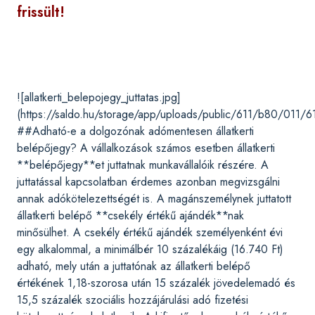
frissült!
![allatkerti_belepojegy_juttatas.jpg]
(https://saldo.hu/storage/app/uploads/public/611/b80/011
##Adható-e a dolgozónak adómentesen állatkerti
belépőjegy? A vállalkozások számos esetben állatkerti
**belépőjegy**et juttatnak munkavállalóik részére. A
juttatással kapcsolatban érdemes azonban megvizsgálni
annak adókötelezettségét is. A magánszemélynek juttatott
állatkerti belépő **csekély értékű ajándék**nak
minősülhet. A csekély értékű ajándék személyenként évi
egy alkalommal, a minimálbér 10 százalékáig (16.740 Ft)
adható, mely után a juttatónak az állatkerti belépő
értékének 1,18-szorosa után 15 százalék jövedelemadó és
15,5 százalék szociális hozzájárulási adó fizetési