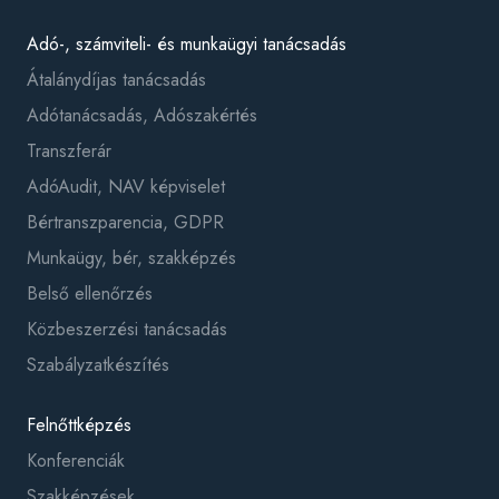
Adó-, számviteli- és munkaügyi tanácsadás
Átalánydíjas tanácsadás
Adótanácsadás, Adószakértés
Transzferár
AdóAudit, NAV képviselet
Bértranszparencia, GDPR
Munkaügy, bér, szakképzés
Belső ellenőrzés
Közbeszerzési tanácsadás
Szabályzatkészítés
Felnőttképzés
Konferenciák
Szakképzések