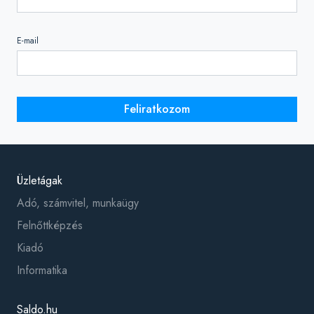
E-mail
Feliratkozom
Üzletágak
Adó, számvitel, munkaügy
Felnőttképzés
Kiadó
Informatika
Saldo.hu