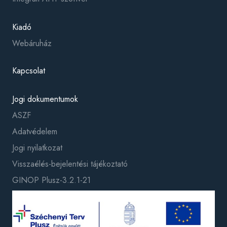
Kiadó
Webáruház
Kapcsolat
Jogi dokumentumok
ASZF
Adatvédelem
Jogi nyilatkozat
Visszaélés-bejelentési tájékoztató
GINOP Plusz-3.2.1-21