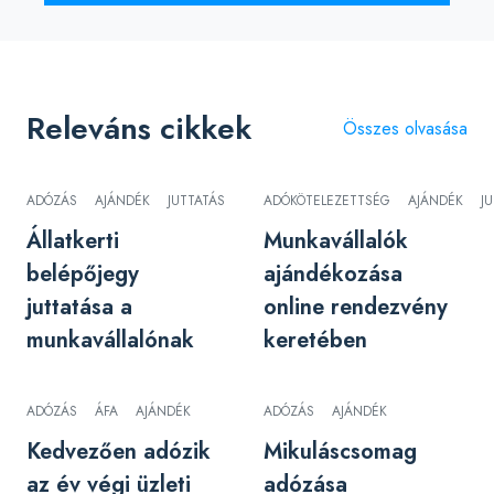
Releváns cikkek
Összes olvasása
ADÓZÁS
AJÁNDÉK
JUTTATÁS
ADÓKÖTELEZETTSÉG
AJÁNDÉK
J
Állatkerti
Munkavállalók
belépőjegy
ajándékozása
juttatása a
online rendezvény
munkavállalónak
keretében
ADÓZÁS
ÁFA
AJÁNDÉK
ADÓZÁS
AJÁNDÉK
Kedvezően adózik
Mikuláscsomag
az év végi üzleti
adózása