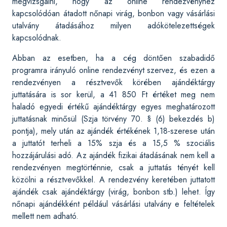
megvizsgálni, hogy az online rendezvényhez
kapcsolódóan átadott nőnapi virág, bonbon vagy vásárlási
utalvány átadásához milyen adókötelezettségek
kapcsolódnak.
Abban az esetben, ha a cég döntően szabadidő
programra irányuló online rendezvényt szervez, és ezen a
rendezvényen a résztvevők körében ajándéktárgy
juttatására is sor kerül, a 41 850 Ft értéket meg nem
haladó egyedi értékű ajándéktárgy egyes meghatározott
juttatásnak minősül (Szja törvény 70. § (6) bekezdés b)
pontja), mely után az ajándék értékének 1,18-szerese után
a juttatót terheli a 15% szja és a 15,5 % szociális
hozzájárulási adó. Az ajándék fizikai átadásának nem kell a
rendezvényen megtörténnie, csak a juttatás tényét kell
közölni a résztvevőkkel. A rendezvény keretében juttatott
ajándék csak ajándéktárgy (virág, bonbon stb.) lehet. Így
nőnapi ajándékként például vásárlási utalvány e feltételek
mellett nem adható.