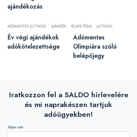
ajándékozás
ADÓMENTES JUTTATÁS
AJÁNDÉK
ÉV VÉGI JUTTATÁS
CAFETÉRIA
JUTTATÁS
Év végi ajándékok
Adómentes
adókötelezettsége
Olimpiára szóló
belépőjegy
Iratkozzon fel a SALDO hírlevelére
és mi naprakészen tartjuk
adóügyekben!
Teljes név