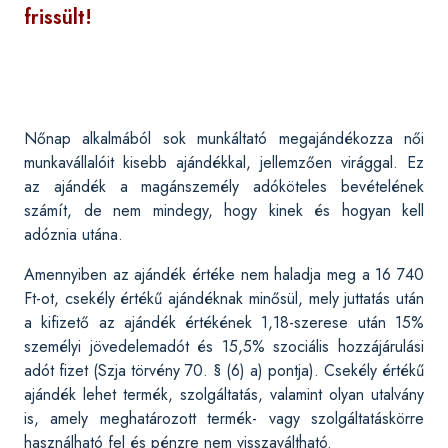
frissült!
Nőnap alkalmából sok munkáltató megajándékozza női
munkavállalóit kisebb ajándékkal, jellemzően virággal. Ez
az ajándék a magánszemély adóköteles bevételének
számít, de nem mindegy, hogy kinek és hogyan kell
adóznia utána.
Amennyiben az ajándék értéke nem haladja meg a 16 740
Ft-ot, csekély értékű ajándéknak minősül, mely juttatás után
a kifizető az ajándék értékének 1,18-szerese után 15%
személyi jövedelemadót és 15,5% szociális hozzájárulási
adót fizet (Szja törvény 70. § (6) a) pontja). Csekély értékű
ajándék lehet termék, szolgáltatás, valamint olyan utalvány
is, amely meghatározott termék- vagy szolgáltatáskörre
használható fel és pénzre nem visszaváltható.