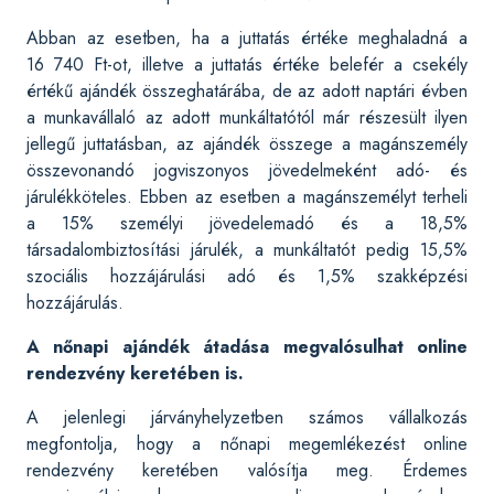
Abban az esetben, ha a juttatás értéke meghaladná a
16 740 Ft-ot, illetve a juttatás értéke belefér a csekély
értékű ajándék összeghatárába, de az adott naptári évben
a munkavállaló az adott munkáltatótól már részesült ilyen
jellegű juttatásban, az ajándék összege a magánszemély
összevonandó jogviszonyos jövedelmeként adó- és
járulékköteles. Ebben az esetben a magánszemélyt terheli
a 15% személyi jövedelemadó és a 18,5%
társadalombiztosítási járulék, a munkáltatót pedig 15,5%
szociális hozzájárulási adó és 1,5% szakképzési
hozzájárulás.
A nőnapi ajándék átadása megvalósulhat online
rendezvény keretében is.
A jelenlegi járványhelyzetben számos vállalkozás
megfontolja, hogy a nőnapi megemlékezést online
rendezvény keretében valósítja meg. Érdemes