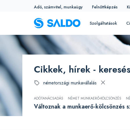
Adó, számvitel, munkaügy
Felnőttképzés
K
Szolgáltatások
Ci
Cikkek, hírek - keresé
németországi munkavállalás
ADÓTANÁCSADÁS
NÉMET MUNKAERŐ-KÖLCSÖNZÉS
N
Változnak a munkaerő-kölcsönzés 