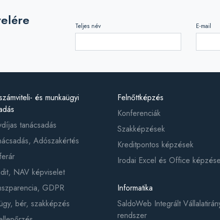
velére
Teljes név
E-mail
számviteli- és munkaügyi
Felnőttképzés
adás
Konferenciák
ydíjas tanácsadás
Szakképzések
ácsadás, Adószakértés
Kreditpontos képzések
ferár
Irodai Excel és Office képzés
it, NAV képviselet
anszparencia, GDPR
Informatika
gy, bér, szakképzés
SaldoWeb Integrált Vállalatirány
rendszer
ellenőrzés