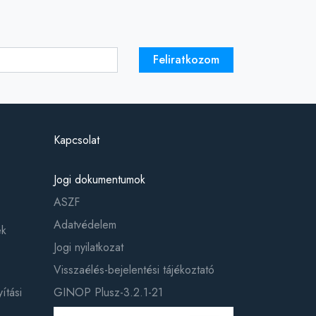
Feliratkozom
Kapcsolat
Jogi dokumentumok
ASZF
Adatvédelem
ek
Jogi nyilatkozat
Visszaélés-bejelentési tájékoztató
ítási
GINOP Plusz-3.2.1-21