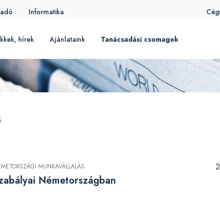
iadó
Informatika
Cég
kkek, hírek
Ajánlataink
Tanácsadási csomagok
s
2
ÉMETORSZÁGI MUNKAVÁLLALÁS
szabályai Németországban