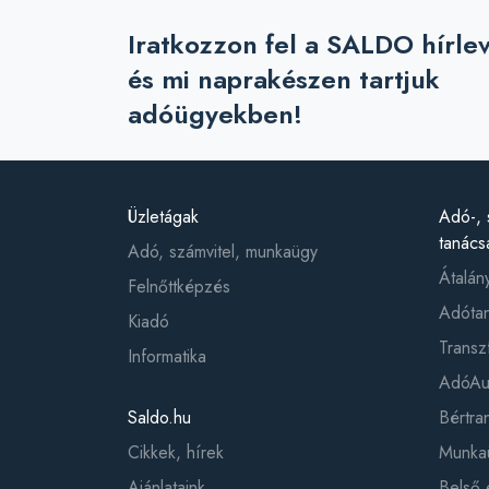
Iratkozzon fel a SALDO hírle
és mi naprakészen tartjuk
adóügyekben!
Üzletágak
Adó-, 
tanács
Adó, számvitel, munkaügy
Átalán
Felnőttképzés
Adótan
Kiadó
Transz
Informatika
AdóAud
Saldo.hu
Bértr
Cikkek, hírek
Munkaü
Ajánlataink
Belső 