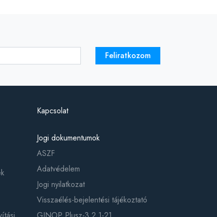
Feliratkozom
Kapcsolat
Jogi dokumentumok
ASZF
Adatvédelem
ek
Jogi nyilatkozat
Visszaélés-bejelentési tájékoztató
ítási
GINOP Plusz-3.2.1-21