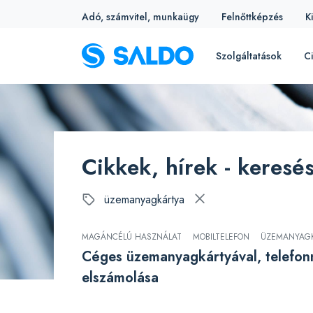
Adó, számvitel, munkaügy
Felnőttképzés
K
Szolgáltatások
Ci
Cikkek, hírek - keresé
üzemanyagkártya
MAGÁNCÉLÚ HASZNÁLAT
MOBILTELEFON
ÜZEMANYAG
Céges üzemanyagkártyával, telefon
elszámolása