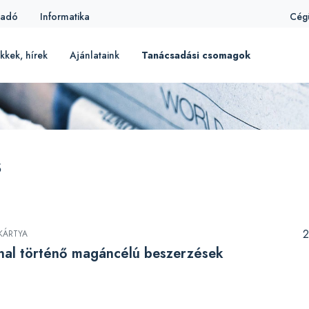
iadó
Informatika
Cég
kkek, hírek
Ajánlataink
Tanácsadási csomagok
s
2
KÁRTYA
nal történő magáncélú beszerzések