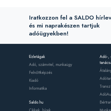
Iratkozzon fel a SALDO hírle
és mi naprakészen tartjuk
adóügyekben!
Üzletágak
Adó-, 
tanács
Adó, számvitel, munkaügy
Átalán
Felnőttképzés
Adótan
Kiadó
Transz
Informatika
AdóAud
Saldo.hu
Bértr
Cikkek, hírek
Munkaü