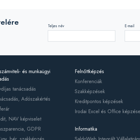
velére
Teljes név
E-mail
számviteli- és munkaügyi
Felnőttképzés
adás
Konferenciák
ydíjas tanácsadás
Szakképzések
ácsadás, Adószakértés
Kreditpontos képzések
ferár
Irodai Excel és Office képzés
it, NAV képviselet
anszparencia, GDPR
Informatika
gy, bér, szakképzés
SaldoWeb Integrált Vállalatirány