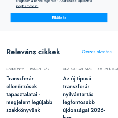
elfogadom a benne foglaltakat.
Adatkezelési tájékoztató
megtekintése itt.
Elküldés
Releváns cikkek
Összes olvasása
SZAKKÖNYV
TRANSZFERÁR
ADATSZOLGÁLTATÁS
DOKUMENTUM
Transzferár
Az új típusú
ellenőrzések
transzferár
tapasztalatai -
nyilvántartás
megjelent legújabb
legfontosabb
szakkönyvünk
újdonságai 2026-