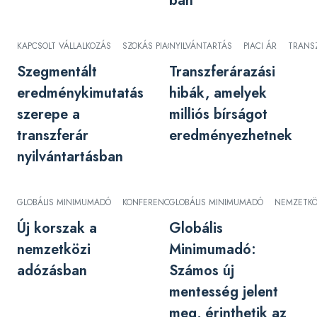
ban
KAPCSOLT VÁLLALKOZÁS
SZOKÁS PIACI ÁR
NYILVÁNTARTÁS
TRANSZFERÁR
PIACI ÁR
TRANS
Szegmentált
Transzferárazási
eredménykimutatás
hibák, amelyek
szerepe a
milliós bírságot
transzferár
eredményezhetnek
nyilvántartásban
GLOBÁLIS MINIMUMADÓ
KONFERENCIA
GLOBÁLIS MINIMUMADÓ
TRANSZFERÁR
NEMZETKÖ
Új korszak a
Globális
nemzetközi
Minimumadó:
adózásban
Számos új
mentesség jelent
meg, érinthetik az