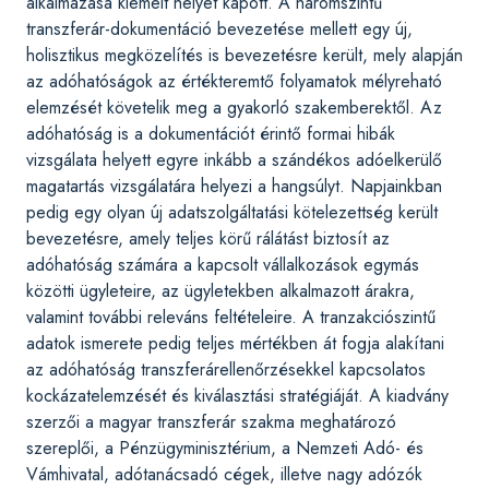
alkalmazása kiemelt helyet kapott. A háromszintű
transzferár-dokumentáció bevezetése mellett egy új,
holisztikus megközelítés is bevezetésre került, mely alapján
az adóhatóságok az értékteremtő folyamatok mélyreható
elemzését követelik meg a gyakorló szakemberektől. Az
adóhatóság is a dokumentációt érintő formai hibák
vizsgálata helyett egyre inkább a szándékos adóelkerülő
magatartás vizsgálatára helyezi a hangsúlyt. Napjainkban
pedig egy olyan új adatszolgáltatási kötelezettség került
bevezetésre, amely teljes körű rálátást biztosít az
adóhatóság számára a kapcsolt vállalkozások egymás
közötti ügyleteire, az ügyletekben alkalmazott árakra,
valamint további releváns feltételeire. A tranzakciószintű
adatok ismerete pedig teljes mértékben át fogja alakítani
az adóhatóság transzferárellenőrzésekkel kapcsolatos
kockázatelemzését és kiválasztási stratégiáját. A kiadvány
szerzői a magyar transzferár szakma meghatározó
szereplői, a Pénzügyminisztérium, a Nemzeti Adó- és
Vámhivatal, adótanácsadó cégek, illetve nagy adózók