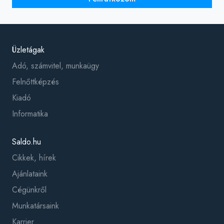
Üzletágak
Adó, számvitel, munkaügy
Felnőttképzés
Kiadó
Informatika
Saldo.hu
Cikkek, hírek
Ajánlataink
Cégünkről
Munkatársaink
Karrier