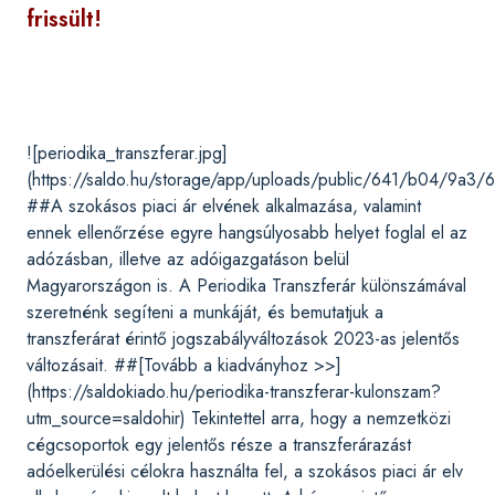
frissült!
![periodika_transzferar.jpg]
(https://saldo.hu/storage/app/uploads/public/641/b04/9a3
##A szokásos piaci ár elvének alkalmazása, valamint
ennek ellenőrzése egyre hangsúlyosabb helyet foglal el az
adózásban, illetve az adóigazgatáson belül
Magyarországon is. A Periodika Transzferár különszámával
szeretnénk segíteni a munkáját, és bemutatjuk a
transzferárat érintő jogszabályváltozások 2023-as jelentős
változásait. ##[Tovább a kiadványhoz >>]
(https://saldokiado.hu/periodika-transzferar-kulonszam?
utm_source=saldohir) Tekintettel arra, hogy a nemzetközi
cégcsoportok egy jelentős része a transzferárazást
adóelkerülési célokra használta fel, a szokásos piaci ár elv