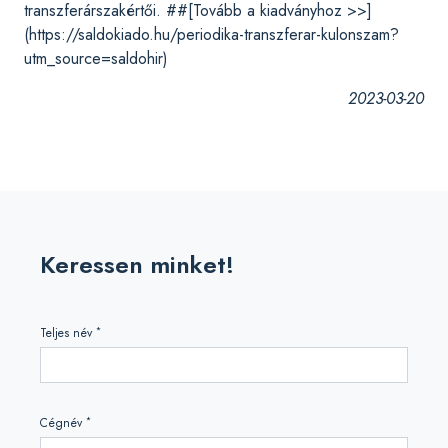
transzferárszakértői. ##[Tovább a kiadványhoz >>]
(https://saldokiado.hu/periodika-transzferar-kulonszam?
utm_source=saldohir)
2023-03-20
Keressen minket!
*
Teljes név
*
Cégnév