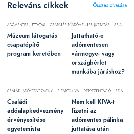
Releváns cikkek
Összes olvasása
ADÓMENTES JUTTATÁS
CSAPATÉPÍTŐ
ADÓMENTES JUTTATÁS
SZJA
SZJA
Múzeum látogatás
Juttatható-e
csapatépítő
adómentesen
program keretében
vármegye- vagy
országbérlet
munkába járáshoz?
CSALÁDI ADÓKEDVEZMÉNY
ELTARTOTT
KIVA
SZJA
REPREZENTÁCIÓ
SZJA
Családi
Nem kell KIVA-t
adóalapkedvezmény
fizetni az
érvényesítése
adómentes pálinka
egyetemista
juttatása után