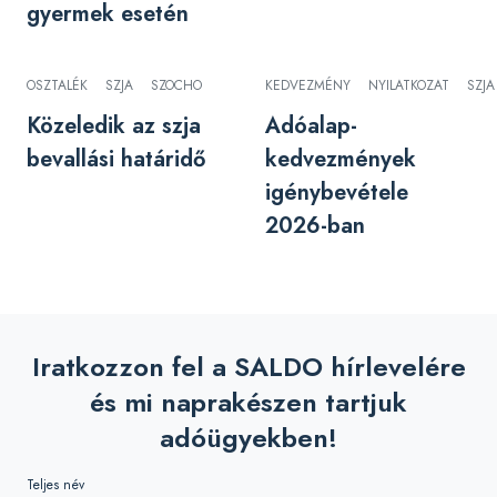
gyermek esetén
OSZTALÉK
SZJA
SZOCHO
KEDVEZMÉNY
NYILATKOZAT
SZJA
Közeledik az szja
Adóalap-
bevallási határidő
kedvezmények
igénybevétele
2026-ban
Iratkozzon fel a SALDO hírlevelére
és mi naprakészen tartjuk
adóügyekben!
Teljes név