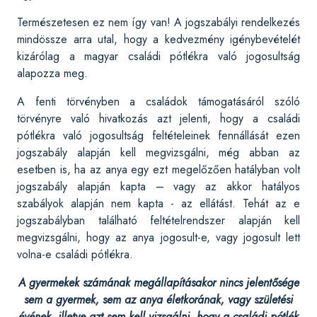
Természetesen ez nem így van! A jogszabályi rendelkezés
mindössze arra utal, hogy a kedvezmény igénybevételét
kizárólag a magyar családi pótlékra való jogosultság
alapozza meg.
A fenti törvényben a családok támogatásáról szóló
törvényre való hivatkozás azt jelenti, hogy a családi
pótlékra való jogosultság feltételeinek fennállását ezen
jogszabály alapján kell megvizsgálni, még abban az
esetben is, ha az anya egy ezt megelőzően hatályban volt
jogszabály alapján kapta – vagy az akkor hatályos
szabályok alapján nem kapta - az ellátást. Tehát az e
jogszabályban található feltételrendszer alapján kell
megvizsgálni, hogy az anya jogosult-e, vagy jogosult lett
volna-e családi pótlékra.
A gyermekek számának megállapításakor nincs jelentősége
sem a gyermek, sem az anya életkorának, vagy születési
évének, illetve azt sem kell vizsgálni, hogy a családi pótlék