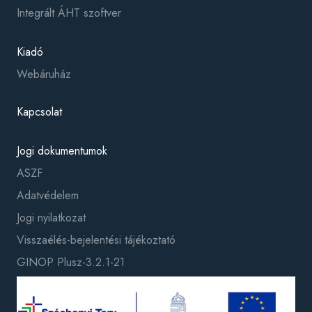
Integrált ÁHT szoftver
Kiadó
Webáruház
Kapcsolat
Jogi dokumentumok
ASZF
Adatvédelem
Jogi nyilatkozat
Visszaélés-bejelentési tájékoztató
GINOP Plusz-3.2.1-21