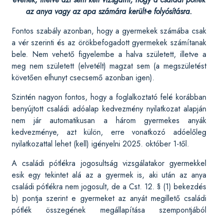
az anya vagy az apa számára került-e folyósításra.
Fontos szabály azonban, hogy a gyermekek számába csak
a vér szerinti és az örökbefogadott gyermekek számítanak
bele. Nem vehető figyelembe a halva született, illetve a
meg nem született (elvetélt) magzat sem (a megszületést
követően elhunyt csecsemő azonban igen).
Szintén nagyon fontos, hogy a foglalkoztató felé korábban
benyújtott családi adóalap kedvezmény nyilatkozat alapján
nem jár automatikusan a három gyermekes anyák
kedvezménye, azt külön, erre vonatkozó adóelőleg
nyilatkozattal lehet (kell) igényelni 2025. október 1-től.
A családi pótlékra jogosultság vizsgálatakor gyermekkel
esik egy tekintet alá az a gyermek is, aki után az anya
családi pótlékra nem jogosult, de a Cst. 12. § (1) bekezdés
b) pontja szerint e gyermeket az anyát megillető családi
pótlék összegének megállapítása szempontjából