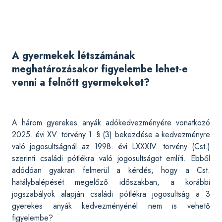
A gyermekek létszámának
meghatározásakor figyelembe lehet-e
venni a felnőtt gyermekeket?
A három gyerekes anyák adókedvezményére vonatkozó
2025. évi XV. törvény 1. § (3) bekezdése a kedvezményre
való jogosultságnál az 1998. évi LXXXIV. törvény (Cst.)
szerinti családi pótlékra való jogosultságot említi. Ebből
adódóan gyakran felmerül a kérdés, hogy a Cst.
hatálybalépését megelőző időszakban, a korábbi
jogszabályok alapján családi pótlékra jogosultság a 3
gyerekes anyák kedvezményénél nem is vehető
figyelembe?