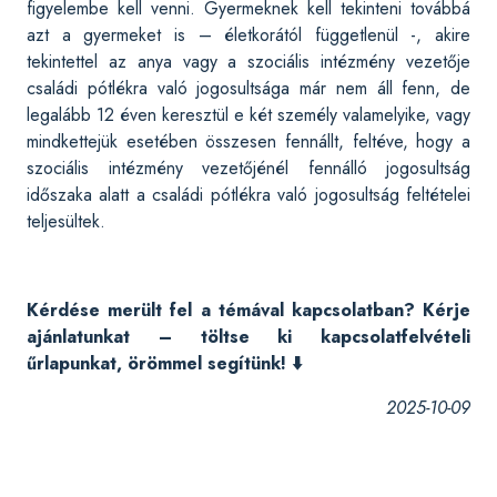
figyelembe kell venni. Gyermeknek kell tekinteni továbbá
azt a gyermeket is – életkorától függetlenül -, akire
tekintettel az anya vagy a szociális intézmény vezetője
családi pótlékra való jogosultsága már nem áll fenn, de
legalább 12 éven keresztül e két személy valamelyike, vagy
mindkettejük esetében összesen fennállt, feltéve, hogy a
szociális intézmény vezetőjénél fennálló jogosultság
időszaka alatt a családi pótlékra való jogosultság feltételei
teljesültek.
Kérdése merült fel a témával kapcsolatban? Kérje
ajánlatunkat – töltse ki kapcsolatfelvételi
űrlapunkat, örömmel segítünk! ⬇️
2025-10-09