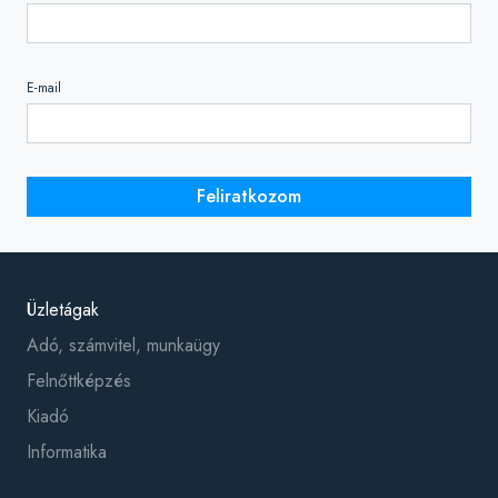
E-mail
Feliratkozom
Üzletágak
Adó, számvitel, munkaügy
Felnőttképzés
Kiadó
Informatika