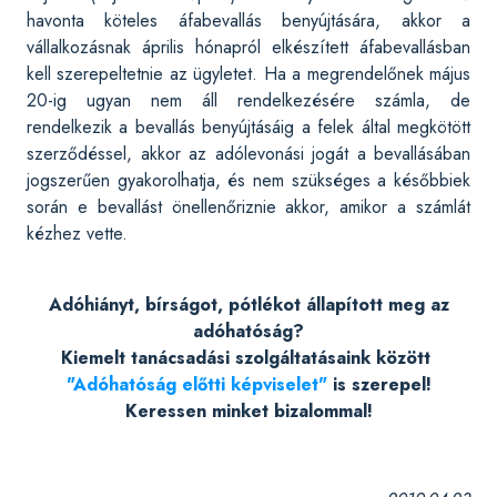
havonta köteles áfabevallás benyújtására, akkor a
vállalkozásnak április hónapról elkészített áfabevallásban
kell szerepeltetnie az ügyletet. Ha a megrendelőnek május
20-ig ugyan nem áll rendelkezésére számla, de
rendelkezik a bevallás benyújtásáig a felek által megkötött
szerződéssel, akkor az adólevonási jogát a bevallásában
jogszerűen gyakorolhatja, és nem szükséges a későbbiek
során e bevallást önellenőriznie akkor, amikor a számlát
kézhez vette.
Adóhiányt, bírságot, pótlékot állapított meg az
adóhatóság?
Kiemelt tanácsadási szolgáltatásaink között
"Adóhatóság előtti képviselet"
is szerepel!
Keressen minket bizalommal!