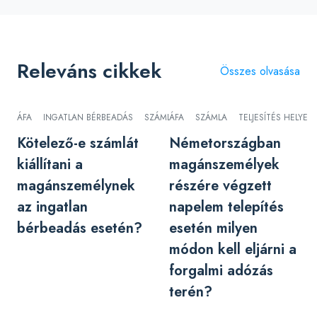
Releváns cikkek
Összes olvasása
ÁFA
INGATLAN BÉRBEADÁS
SZÁMLA
ÁFA
SZÁMLA
TELJESÍTÉS HELYE
Kötelező-e számlát
Németországban
kiállítani a
magánszemélyek
magánszemélynek
részére végzett
az ingatlan
napelem telepítés
bérbeadás esetén?
esetén milyen
módon kell eljárni a
forgalmi adózás
terén?