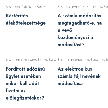
ÁFA
KÁRTÉRÍTÉS
SZÁMLA
ÁFA
GYERMEKÉTKEZTETÉS
SZÁM
Kártérítés
A számla módosítás
áfakötelezettsége
megtagadható-e, ha
a vevő
kezdeményezi a
módosítást?
ÁFA
FORDÍTOTT ADÓZÁS
SZÁMLA
ÁFA
ELEKTRONIKUS SZÁMLA
SZÁ
Fordított adózású
Az elektronikus
ügylet esetében
számla fájl nevének
mikor kell adót
módosítása
fizetni az
előlegfizetéskor?