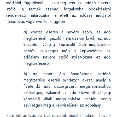
módjától függetlenül – szükség van az adózó nevére
szóló, a termék szabad forgalomba bocsátásáról
rendelkező határozatra, emellett az adózás módjától
(önadózás vagy kivetés) függően
a)
kivetés esetén a nevére szóló, az adó
megfizetését igazoló határozaton kívül, az adó
közvetett vámjogi képviselő általi megfizetése
esetén szükséges még a képviselőnek az
adóalany nevére szóló nyilatkozata az adó
megfizetéséről;
b)
az import áfa önadózással történő
megfizetése esetén mindazon okirat, amely a
fizetendő adó összegszerű megállapításához
szükséges, valamint az adó közvetett vámjogi
képviselő általi megállapítása esetén pedig
szükséges még a képviselőnek az adóalany
Fordított adózás alá eső ügyletek esetén (határon átnyúló