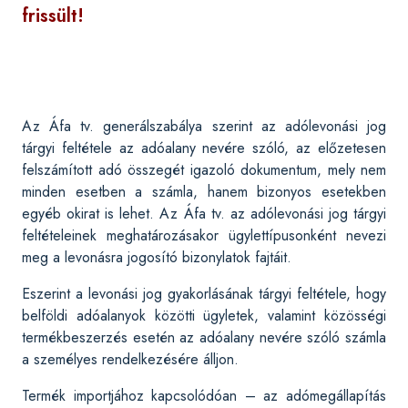
frissült!
Az Áfa tv. generálszabálya szerint az adólevonási jog
tárgyi feltétele az adóalany nevére szóló, az előzetesen
felszámított adó összegét igazoló dokumentum, mely nem
minden esetben a számla, hanem bizonyos esetekben
egyéb okirat is lehet. Az Áfa tv. az adólevonási jog tárgyi
feltételeinek meghatározásakor ügylettípusonként nevezi
meg a levonásra jogosító bizonylatok fajtáit.
Eszerint a levonási jog gyakorlásának tárgyi feltétele, hogy
belföldi adóalanyok közötti ügyletek, valamint közösségi
termékbeszerzés esetén az adóalany nevére szóló számla
a személyes rendelkezésére álljon.
Termék importjához kapcsolódóan – az adómegállapítás