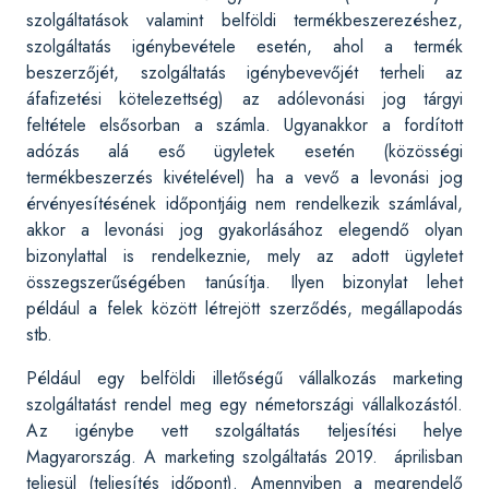
szolgáltatások valamint belföldi termékbeszerezéshez,
szolgáltatás igénybevétele esetén, ahol a termék
beszerzőjét, szolgáltatás igénybevevőjét terheli az
áfafizetési kötelezettség) az adólevonási jog tárgyi
feltétele elsősorban a számla. Ugyanakkor a fordított
adózás alá eső ügyletek esetén (közösségi
termékbeszerzés kivételével) ha a vevő a levonási jog
érvényesítésének időpontjáig nem rendelkezik számlával,
akkor a levonási jog gyakorlásához elegendő olyan
bizonylattal is rendelkeznie, mely az adott ügyletet
összegszerűségében tanúsítja. Ilyen bizonylat lehet
például a felek között létrejött szerződés, megállapodás
stb.
Például egy belföldi illetőségű vállalkozás marketing
szolgáltatást rendel meg egy németországi vállalkozástól.
Az igénybe vett szolgáltatás teljesítési helye
Magyarország. A marketing szolgáltatás 2019. áprilisban
teljesül (teljesítés időpont). Amennyiben a megrendelő