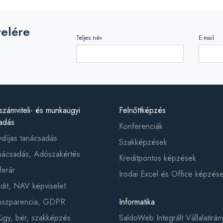
velére
Teljes név
E-mail
számviteli- és munkaügyi
Felnőttképzés
adás
Konferenciák
ydíjas tanácsadás
Szakképzések
ácsadás, Adószakértés
Kreditpontos képzések
ferár
Irodai Excel és Office képzés
it, NAV képviselet
anszparencia, GDPR
Informatika
gy, bér, szakképzés
SaldoWeb Integrált Vállalatirány