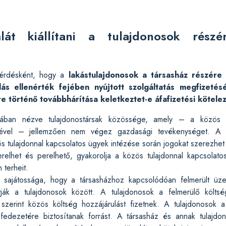
mlát kiállítani a tulajdonosok rész
kérdésként, hogy a
lakástulajdonosok a társasház részére
lás ellenérték fejében nyújtott szolgáltatás megfizetés
e történő továbbhárítása keletkeztet-e áfafizetési kötele
ában nézve tulajdonostársak közössége, amely – a közös tu
elével – jellemzően nem végez gazdasági tevékenységet. A 
ös tulajdonnal kapcsolatos ügyek intézése során jogokat szerezhet
perelhet és perelhető, gyakorolja a közös tulajdonnal kapcsolatos
n terheit.
 sajátossága, hogy a társasházhoz kapcsolódóan felmerült üzeme
tják a tulajdonosok között. A tulajdonosok a felmerülő költs
szerint közös költség hozzájárulást fizetnek. A tulajdonosok a
 fedezetére biztosítanak forrást. A társasház és annak tulajdo