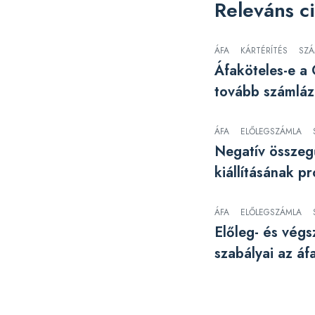
Releváns c
ÁFA
KÁRTÉRÍTÉS
SZÁ
Áfaköteles-e 
tovább számlá
ÁFA
ELŐLEGSZÁMLA
Negatív összeg
kiállításának p
ÁFA
ELŐLEGSZÁMLA
Előleg- és vég
szabályai az áf