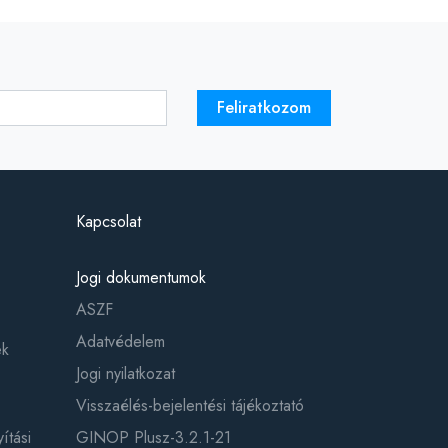
Feliratkozom
Kapcsolat
Jogi dokumentumok
ASZF
Adatvédelem
ek
Jogi nyilatkozat
Visszaélés-bejelentési tájékoztató
ítási
GINOP Plusz-3.2.1-21