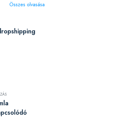
Összes olvasása
dropshipping
ZÁS
mla
apcsolódó