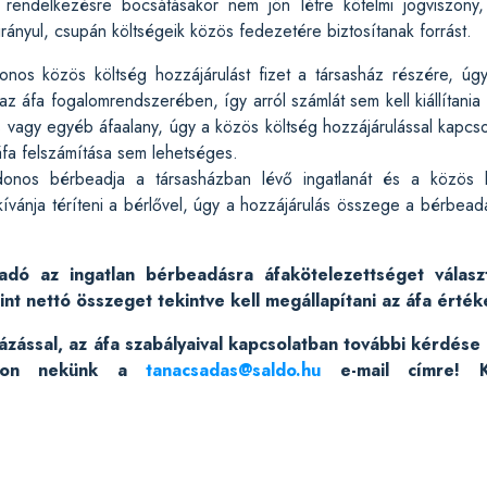
s rendelkezésre bocsátásakor nem jön létre kötelmi jogviszony
irányul, csupán költségeik közös fedezetére biztosítanak forrást.
onos közös költség hozzájárulást fizet a társasház részére, úg
az áfa fogalomrendszerében, így arról számlát sem kell kiállítania
ás vagy egyéb áfaalany, úgy a közös költség hozzájárulással kapcso
áfa felszámítása sem lehetséges.
donos bérbeadja a társasházban lévő ingatlanát és a közös kö
ívánja téríteni a bérlővel, úgy a hozzájárulás összege a bérbea
dó az ingatlan bérbeadásra áfakötelezettséget válasz
int nettó összeget tekintve kell megállapítani az áfa érték
ással, az áfa szabályaival kapcsolatban további kérdése 
rnon nekünk a
tanacsadas@saldo.hu
e-mail címre! Ké