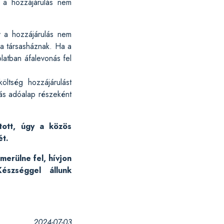
, a hozzájárulás nem
y a hozzájárulás nem
 a társasháznak. Ha a
latban áfalevonás fel
ltség hozzájárulást
dás adóalap részeként
tott, úgy a közös
ét.
merülne fel, hívjon
szséggel állunk
2024-07-03