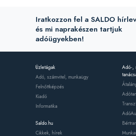
Iratkozzon fel a SALDO hírle
és mi naprakészen tartjuk
adóügyekben!
Üzletágak
Adó-, 
tanács
Adó, számvitel, munkaügy
Átalán
Felnőttképzés
Adótan
Kiadó
Transz
Informatika
AdóAud
Saldo.hu
Bértr
Cikkek, hírek
Munkaü