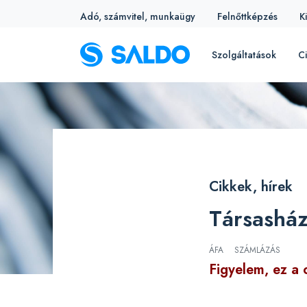
Adó, számvitel, munkaügy
Felnőttképzés
K
Szolgáltatások
Ci
Cikkek, hírek
Társasház
ÁFA
SZÁMLÁZÁS
Figyelem, ez a 