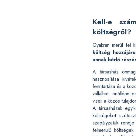
Kell-e szá
költségről?
Gyakran merül fel 
költség hozzájáru
annak bérlő részér
A társasház önmag
hasznosítása kivét
fenntartása és a köz
vállalhat, önállóan 
viseli a közös tulajdo
A társasházak egyik
költségeket szétosz
szabályzatuk rendje 
felmerülő költségek