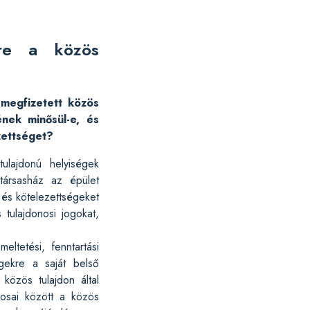
ére a közös
 megfizetett közös
ének minősül-e, és
zettséget?
lajdonú helyiségek
társasház az épület
 és kötelezettségeket
 tulajdonosi jogokat,
ltetési, fenntartási
égekre a saját belső
 közös tulajdon által
nosai között a közös