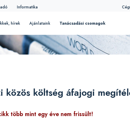
iadó
Informatika
Cég
kkek, hírek
Ajánlataink
Tanácsadási csomagok
i közös költség áfajogi megíté
cikk több mint egy éve nem frissült!