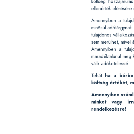
költség hozzájárulá
ellenérték elérésére 
Amennyiben a tulajd
minősül adótárgynak 
tulajdonos vállalkoz
sem merülhet, mivel 
Amennyiben a tulaj
maradéktalanul meg k
válik adókötelessé.
Tehát
ha a bérbea
költség értékét, m
Amennyiben számláz
minket vagy í
rendelkezésre!