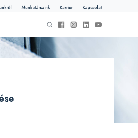
ünkről
Munkatársaink
Karrier
Kapcsolat
lése