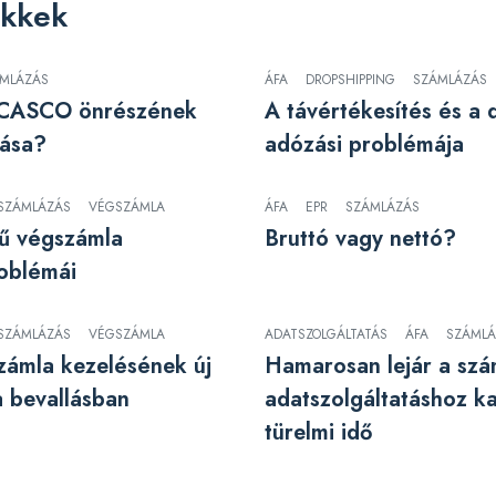
ikkek
MLÁZÁS
ÁFA
DROPSHIPPING
SZÁMLÁZÁS
a CASCO önrészének
A távértékesítés és a 
zása?
adózási problémája
SZÁMLÁZÁS
VÉGSZÁMLA
ÁFA
EPR
SZÁMLÁZÁS
ű végszámla
Bruttó vagy nettó?
roblémái
SZÁMLÁZÁS
VÉGSZÁMLA
ADATSZOLGÁLTATÁS
ÁFA
SZÁMLÁ
számla kezelésének új
Hamarosan lejár a szá
a bevallásban
adatszolgáltatáshoz k
türelmi idő