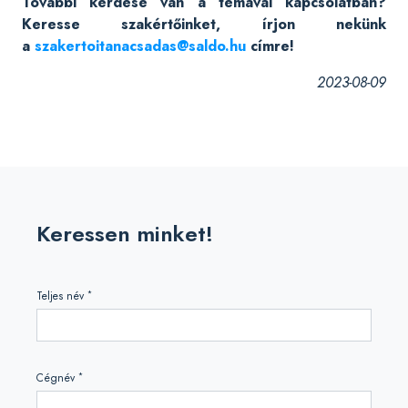
További kérdése van a témával kapcsolatban?
Keresse szakértőinket, írjon nekünk
a
szakertoitanacsadas@saldo.hu
címre!
2023-08-09
Keressen minket!
*
Teljes név
*
Cégnév