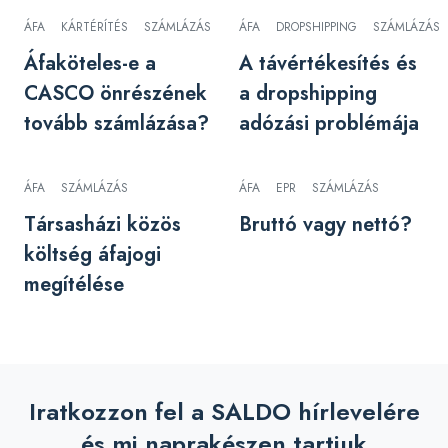
ÁFA
KÁRTÉRÍTÉS
SZÁMLÁZÁS
ÁFA
DROPSHIPPING
SZÁMLÁZÁS
Áfaköteles-e a
A távértékesítés és
CASCO önrészének
a dropshipping
tovább számlázása?
adózási problémája
ÁFA
SZÁMLÁZÁS
ÁFA
EPR
SZÁMLÁZÁS
Társasházi közös
Bruttó vagy nettó?
költség áfajogi
megítélése
Iratkozzon fel a SALDO hírlevelére
és mi naprakészen tartjuk