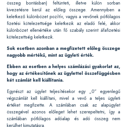
összeg bontásban) feltünteti, illetve külön sorban
kivezetésre kerül az előleg összege. Amennyiben a
keletkező különbözet pozítív, vagyis a vevőnek pótlólagos
fizetési kötelezettsége keletkezik az eladó felé, akkor
különbözet ellenértéke után fő szabály szerint áfafizetési
kötelezettség keletkezik.
Sok esetben azonban a megfizetett előleg összege
nagyobb mértékű, mint az ügyleti érték.
Ebben az esetben a helyes számlázási gyakorlat az,
hogy az értékesítőnek az ügylettel összefüggésben
két számlát kell kiállítania.
Egyrészt az ügylet teljesítésekor egy „0” egyenlegű
végszámlát kell kiállítani, mivel a vevő a teljes ügyleti
értéket megfizette. A számlában csak az alapügylet
összegével azonos előleget lehet szerepeltetni, így a
számlában pótlólagos adóalap és adó összeg nem
kerülhet kimutatásra.