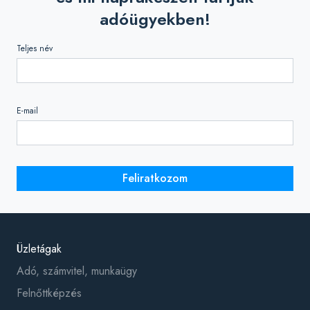
adóügyekben!
Teljes név
E-mail
Feliratkozom
Üzletágak
Adó, számvitel, munkaügy
Felnőttképzés