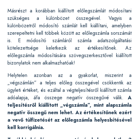
Másrészt a korábban kiállított előlegszámlát módosítani
szükséges a különbözet összegével. Vagyis a
különbözetről módosító számlát kell kiállítani, amelyben
szerepeltetni kell többek között az előlegszámla sorszámát
is. E módosító számláról számla adatszolgáltatási
kötelezettsége keletkezik az értékesítőnek. Az
előlegszámla módosítására szövegszerkesztővel kiállított
bizonylatok nem alkalmazhatóak!
Helytelen azonban az a gyakorlat, miszerint a
„végszámlán” a teljes előleg összegével csökkentik az
ügyleti értéket, és ezáltal a végteljesítésről kiállított számla
adóalapja, áfa összege negatív összegűvé válik.
A
teljesítésről kiállított „végszámla”, mint alapszámla
negatív összegű nem lehet. Az értékesítőnek ezért
a vevő túlfizetését az előlegszámla helyesbítésével
kell korrigálnia.