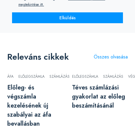
megtekintése itt.
Elküldés
Releváns cikkek
Összes olvasása
ÁFA
ELŐLEGSZÁMLA
SZÁMLÁZÁS
ELŐLEGSZÁMLA
VÉGSZÁMLA
SZÁMLÁZÁS
VÉG
Előleg- és
Téves számlázási
végszámla
gyakorlat az előleg
kezelésének új
beszámításánál
szabályai az áfa
bevallásban